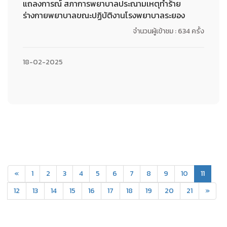
แถลงการณ์ สภาการพยาบาลประณามเหตุทำร้าย
ร่างกายพยาบาลขณะปฏิบัติงานโรงพยาบาลระยอง
จำนวนผู้เข้าชม : 634 ครั้ง
18-02-2025
(curren
«
1
2
3
4
5
6
7
8
9
10
11
12
13
14
15
16
17
18
19
20
21
»