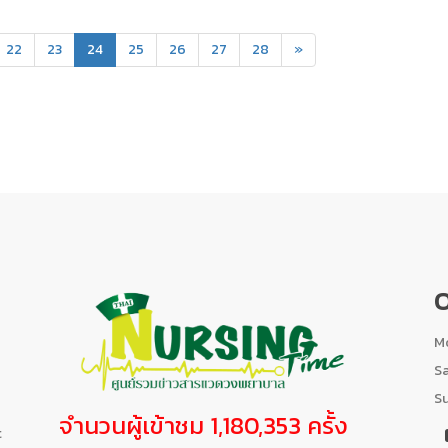
(current)
22
23
24
25
26
27
28
»
O
Mo
S
S
จำนวนผู้เข้าชม 1,180,353 ครั้ง
t