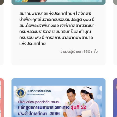
สมาคมพยาบาลแห่งประเทศไทยฯ ได้จัดพิธี
บำเพ็ญกุศลในวาระครบรอบวันประสูติ ๑๐๐ ปี
สมเด็จพระเจ้าพี่นางเธอ เจ้าฟ้ากัลยาณิวัฒนา
กรมหลวงนราธิวาสราชนครินทร์ และทำบุญ
ครบรอบ ๙๖ ปี การสถาปนาสมาคมพยาบาล
แห่งประเทศไทย
จำนวนผู้เข้าชม : 950 ครั้ง
08-05-2023