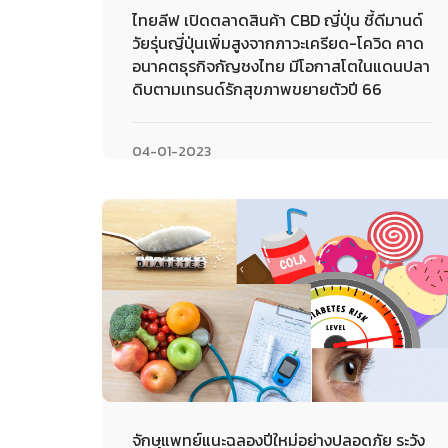
ไทยลีฟ เปิดตลาดสินค้า CBD ญี่ปุ่น ชี้ดีมานด์
วัยรุ่นญี่ปุ่นเพิ่มสูงจากภาวะเครียด-โควิด คาด
อนาคตธุรกิจกัญชงไทย มีโอกาสโตในแดนปลา
ดิบตามเทรนด์รักสุขภาพขยายตัวปี 66
04-01-2023
จักษุแพทย์แนะฉลองปีใหม่อย่างปลอดภัย ระวัง