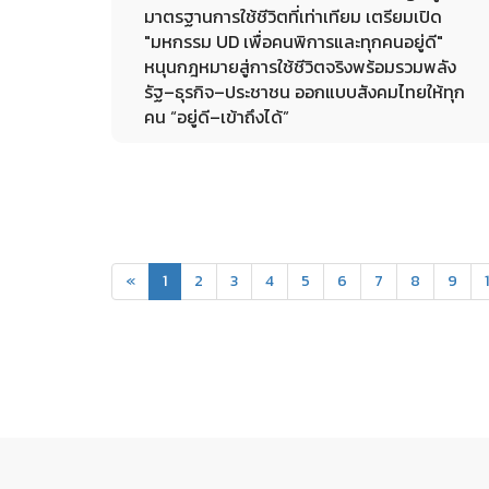
มาตรฐานการใช้ชีวิตที่เท่าเทียม เตรียมเปิด
"มหกรรม UD เพื่อคนพิการและทุกคนอยู่ดี"
หนุนกฎหมายสู่การใช้ชีวิตจริงพร้อมรวมพลัง
รัฐ–ธุรกิจ–ประชาชน ออกแบบสังคมไทยให้ทุก
คน “อยู่ดี–เข้าถึงได้”
22-07-2026
(current)
«
1
2
3
4
5
6
7
8
9