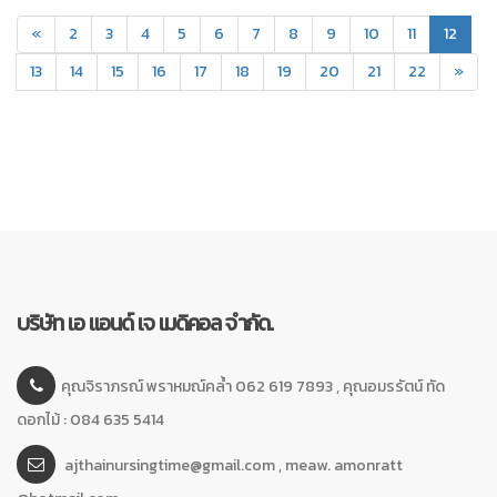
(curr
«
2
3
4
5
6
7
8
9
10
11
12
13
14
15
16
17
18
19
20
21
22
»
บริษัท เอ แอนด์ เจ เมดิคอล จำกัด.
คุณจิราภรณ์ พราหมณ์คล้ำ 062 619 7893 , คุณอมรรัตน์ ทัด
ดอกไม้ : 084 635 5414
ajthainursingtime@gmail.com , meaw. amonratt