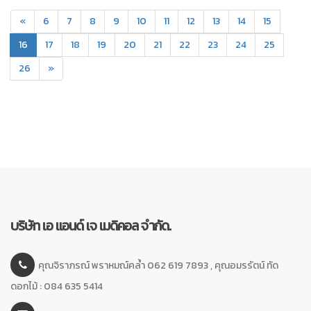
«
6
7
8
9
10
11
12
13
14
15
(current)
16
17
18
19
20
21
22
23
24
25
26
»
บริษัท เอ แอนด์ เจ เมดิคอล จำกัด.
คุณจิราภรณ์ พราหมณ์คล้ำ 062 619 7893 , คุณอมรรัตน์ ทัด
ดอกไม้ : 084 635 5414