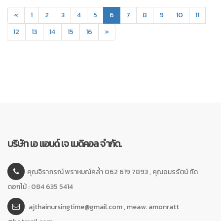
(current)
«
1
2
3
4
5
6
7
8
9
10
11
12
13
14
15
16
»
บริษัท เอ แอนด์ เจ เมดิคอล จำกัด.
คุณจิราภรณ์ พราหมณ์คล้ำ 062 619 7893 , คุณอมรรัตน์ ทัด
ดอกไม้ : 084 635 5414
ajthainursingtime@gmail.com , meaw. amonratt