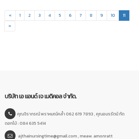
(curren
«
1
2
3
4
5
6
7
8
9
10
11
»
บริษัท เอ แอนด์ เจ เมดิคอล จำกัด.
คุณจิราภรณ์ พราหมณ์คล้ำ 062 619 7893 , คุณอมรรัตน์ ทัด
ดอกไม้ : 084 635 5414
ajthainursingtime@gmail.com , meaw. amonratt