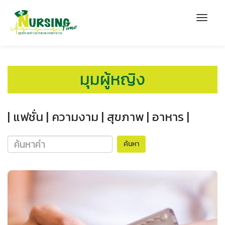
มุมผู้หญิง
| แฟชั่น |
ความงาม |
สุขภาพ |
อาหาร |
ค้นหา