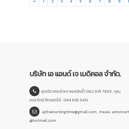
«
1
2
3
4
5
6
7
8
9
บริษัท เอ แอนด์ เจ เมดิคอล จำกัด.
คุณจิราภรณ์ พราหมณ์คล้ำ 062 619 7893 , คุณ
อมรรัตน์ ทัดดอกไม้ : 084 635 5414
ajthainursingtime@gmail.com , meaw. amonrat
@hotmail.com