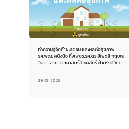
ทำความรู้จักก๊าซเรดอน และผลต่อสุขภาพ
รศ.พญ. คนึงนิจ กิ่งเพชร,รศ.ดร.อัญชลี กฤษณ
จินดา สาขาเวชศาสตร์นิวเคลียร์ ฝ่ายรังสีวิทยา
29-12-2023