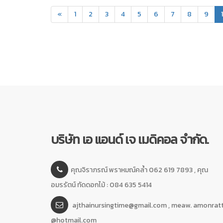
«
1
2
3
4
5
6
7
8
9
บริษัท เอ แอนด์ เจ เมดิคอล จำกัด.
คุณจิราภรณ์ พราหมณ์คล้ำ 062 619 7893 , คุณ
อมรรัตน์ ทัดดอกไม้ : 084 635 5414
ajthainursingtime@gmail.com , meaw. amonrat
@hotmail.com