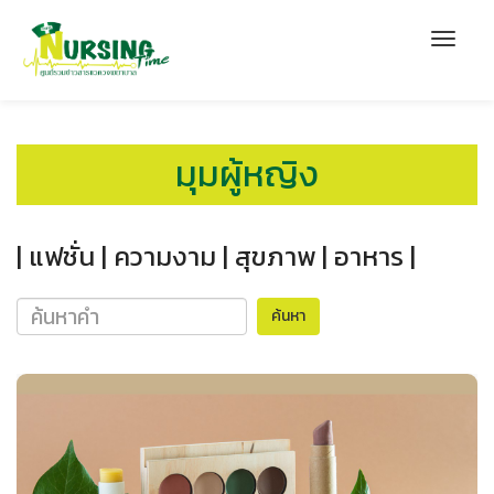
มุมผู้หญิง
| แฟชั่น |
ความงาม |
สุขภาพ |
อาหาร |
ค้นหา