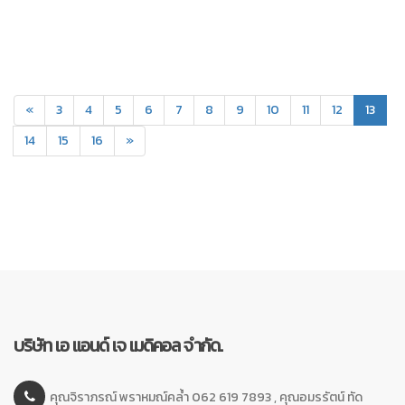
(curr
«
3
4
5
6
7
8
9
10
11
12
13
14
15
16
»
บริษัท เอ แอนด์ เจ เมดิคอล จำกัด.
คุณจิราภรณ์ พราหมณ์คล้ำ 062 619 7893 , คุณอมรรัตน์ ทัด