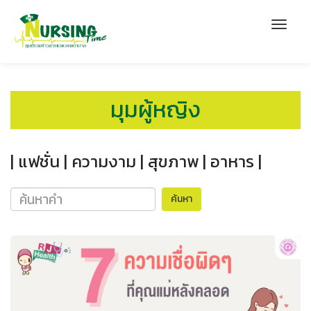
มุมผู้หญิง
| แฟชั่น |
ความงาม |
สุขภาพ |
อาหาร |
ค้นหา