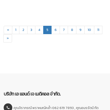
(current)
«
1
2
3
4
5
6
7
8
9
10
11
»
บริษัท เอ แอนด์ เจ เมดิคอล จำกัด.
คุณจิราภรณ์ พราหมณ์คล้ำ 062 619 7893 , คุณอมรรัตน์ ทัด