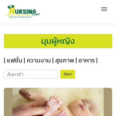
มุมผู้หญิง
| แฟชั่น |
ความงาม |
สุขภาพ |
อาหาร |
ค้นหา