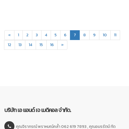
(current)
«
1
2
3
4
5
6
7
8
9
10
11
12
13
14
15
16
»
บริษัท เอ แอนด์ เจ เมดิคอล จำกัด.
คุณจิราภรณ์ พราหมณ์คล้ำ 062 619 7893 , คุณอมรรัตน์ ทัด