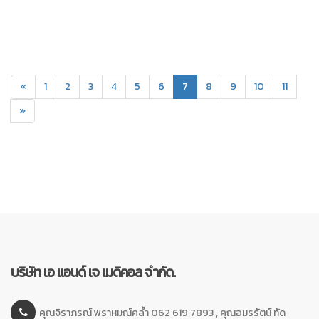
(current)
«
1
2
3
4
5
6
7
8
9
10
11
»
บริษัท เอ แอนด์ เจ เมดิคอล จำกัด.
คุณจิราภรณ์ พราหมณ์คล้ำ 062 619 7893 , คุณอมรรัตน์ ทัด