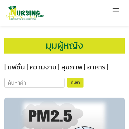
มุมผู้หญิง
| แฟชั่น |
ความงาม |
สุขภาพ |
อาหาร |
ค้นหา