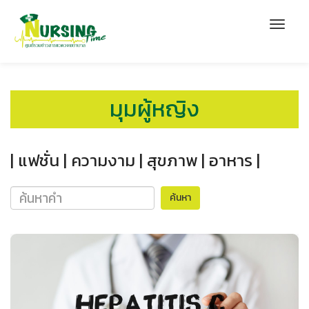
มุมผู้หญิง
| แฟชั่น |
ความงาม |
สุขภาพ |
อาหาร |
ค้นหา