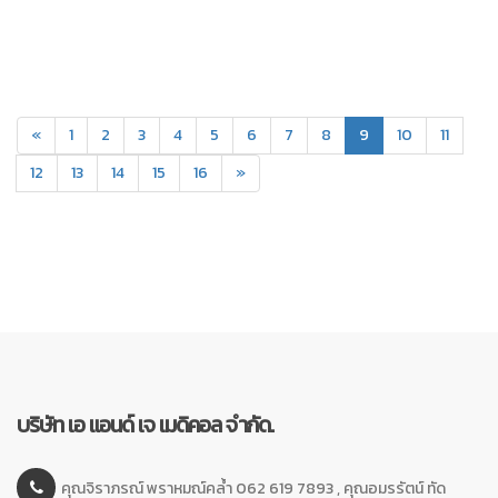
(current)
«
1
2
3
4
5
6
7
8
9
10
11
12
13
14
15
16
»
บริษัท เอ แอนด์ เจ เมดิคอล จำกัด.
คุณจิราภรณ์ พราหมณ์คล้ำ 062 619 7893 , คุณอมรรัตน์ ทัด