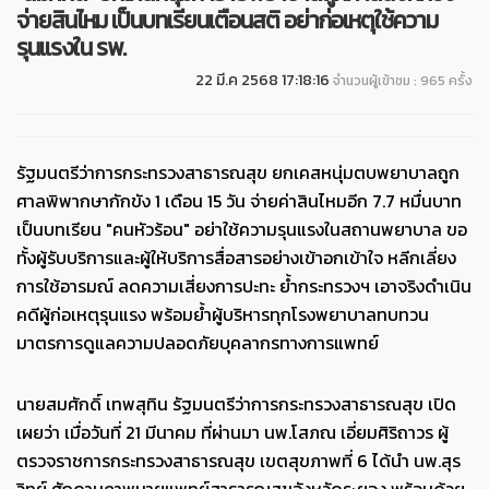
จ่ายสินไหม เป็นบทเรียนเตือนสติ อย่าก่อเหตุใช้ความ
รุนแรงใน รพ.
22 มี.ค 2568 17:18:16
จำนวนผู้เข้าชม : 965 ครั้ง
รัฐมนตรีว่าการกระทรวงสาธารณสุข ยกเคสหนุ่มตบพยาบาลถูก
ศาลพิพากษากักขัง 1 เดือน 15 วัน จ่ายค่าสินไหมอีก 7.7 หมื่นบาท
เป็นบทเรียน "คนหัวร้อน" อย่าใช้ความรุนแรงในสถานพยาบาล ขอ
ทั้งผู้รับบริการและผู้ให้บริการสื่อสารอย่างเข้าอกเข้าใจ หลีกเลี่ยง
การใช้อารมณ์ ลดความเสี่ยงการปะทะ ย้ำกระทรวงฯ เอาจริงดำเนิน
คดีผู้ก่อเหตุรุนแรง พร้อมย้ำผู้บริหารทุกโรงพยาบาลทบทวน
มาตรการดูแลความปลอดภัยบุคลากรทางการแพทย์
นายสมศักดิ์ เทพสุทิน รัฐมนตรีว่าการกระทรวงสาธารณสุข เปิด
เผยว่า เมื่อวันที่ 21 มีนาคม ที่ผ่านมา นพ.โสภณ เอี่ยมศิริถาวร ผู้
ตรวจราชการกระทรวงสาธารณสุข เขตสุขภาพที่ 6 ได้นำ นพ.สุร