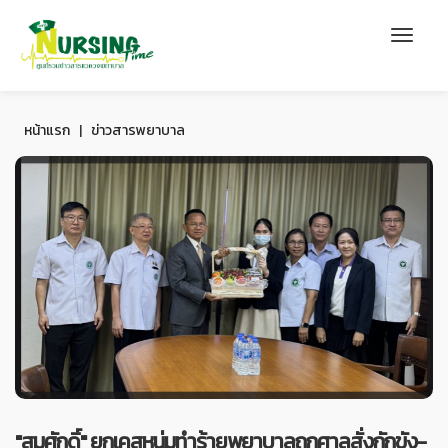
หน้าแรก
|
ข่าวสารพยาบาล
"สมศักดิ์" ยกเคสหนุ่มทำร้ายพยาบาลถูกศาลสั่งกักขัง-