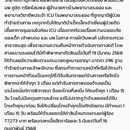
วิทย์ ศักดานุภาพนายแพทย์สาธารณสุขจังหวัดระยอง พร้อมด้วย
นพ.ภูษิต ทรัพย์สมพล ผู้อำนวยการโรงพยาบาลระยอง และ
พยาบาลวิชาชีพประจำ ICU โรงพยาบาลระยอง ที่ถูกญาติผู้ป่วย
ทำร้ายร่างกาย เหตุจากไม่ให้ญาตินำเด็กเล็กเข้าเยี่ยมผู้ป่วยติด
เชื้ออาการรุนแรงในห้อง ICU เนื่องจากกังวลเรื่องความปลอดภัย
ของเด็ก เข้าพบตน และ นพ.โอภาส การย์กวินพงศ์ ปลัดกระทรวง
สาธารณสุข เพื่อรายงานความคืบหน้าการดำเนินการทางคดี โดย
ศาลแขวงระยองได้มีคำพิพากษาตัดสินเมื่อวันที่ 19 มีนาคม 2568
ให้จำเลยมีความผิดตามประมวลกฎหมายอาญา มาตรา 296 ฐาน
ทำร้ายร่างกายเจ้าพนักงาน ซึ่งกระทำการตามหน้าที่หรือได้กระทำ
การตามหน้าที่จนเป็นเหตุให้ได้รับอันตรายแก่ร่างกายหรือจิตใจ
พิพากษาให้จำคุก 3 เดือน แต่คำรับสารภาพของจำเลยเป็น
ประโยชน์แก่การพิจารณา จึงลดโทษกึ่งหนึ่ง ให้คงจำคุก 1 เดือน 15
วัน โดยไม่มีเหตุรอการลงโทษ แต่ไม่ปรากฏว่าจำเลยเคยได้รับ
โทษจำคุกมาก่อน จึงให้เปลี่ยนโทษจำคุกเป็นกักขังแทน มีกำหนด 1
เดือน 15 วัน พร้อมให้จำเลยชดใช้ค่าสินไหมทดแทนแก่ผู้ร้อง
77,273 บาท พร้อมดอกเบี้ยอัตราร้อยละ 5 นับแต่วันที่ 16
กุมภาพันธ์ 2568