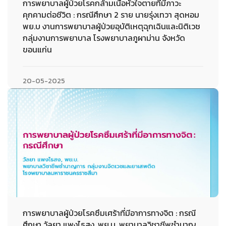
การพยาบาลผู้ป่วยโรคกล้ามเนื้อหัวใจตายที่มีภาวะ
คุกคามต่อชีวิต : กรณีศึกษา 2 ราย นายรุ่งเทวา สุดหอม
พย.บ งานการพยาบาลผู้ป่วยอุบัติเหตุฉุกเฉินและนิติเวช
กลุ่มงานการพยาบาล โรงพยาบาลภูผาม่าน จังหวัด
ขอนแก่น
20-05-2025
การพยาบาลผู้ป่วยโรคซึมเศร้าที่มีอาการทางจิต : กรณี
ศึกษา วัลยา แพงไธสง, พย.บ. พยาบาลวิชาชีพชำนาญ