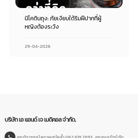
นิโคตินถุง: ภัยเงียบใต้ริมฝีปากที่ผู้
หญิงต้องระวัง
29-04-2026
บริษัท เอ แอนด์ เจ เมดิคอล จำกัด.
คุณจิราภรณ์ พราหมณ์คล้ำ 062 619 7893 , คุณอมรรัตน์ ทัด