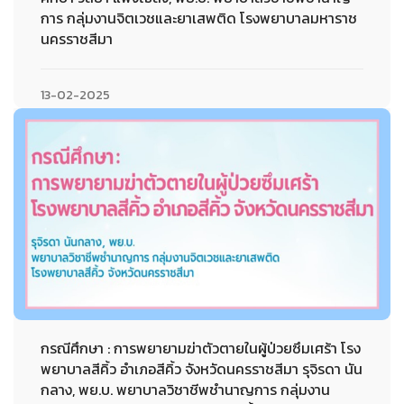
การ กลุ่มงานจิตเวชและยาเสพติด โรงพยาบาลมหาราช
นครราชสีมา
13-02-2025
กรณีศึกษา : การพยายามฆ่าตัวตายในผู้ป่วยซึมเศร้า โรง
พยาบาลสีคิ้ว อำเภอสีคิ้ว จังหวัดนครราชสีมา รุจิรดา นัน
กลาง, พย.บ. พยาบาลวิชาชีพชำนาญการ กลุ่มงาน