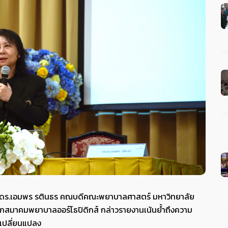
รย์ ดร.เอมพร รตินธร คณบดีคณะพยาบาลศาสตร์ มหาวิทยาลัย
ายกสมาคมพยาบาลออร์โธปิดิกส์
กล่าวรายงาน
เน้นย้ำถึงความ
รเปลี่ยนแปลง