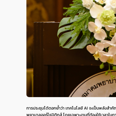
การประชุมได้ตอกย้ำว่า เทคโนโลยี AI จะเป็นพลังส
พยาบาลออร์โธปิดิกส์ โดยเฉพาะงานที่ต้องใช้เวลาในก