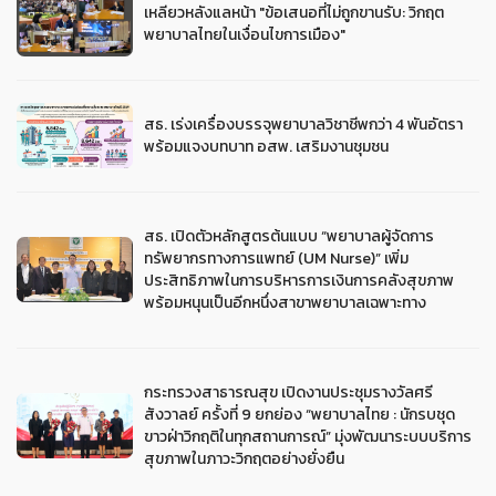
เหลียวหลังแลหน้า "ข้อเสนอที่ไม่ถูกขานรับ: วิกฤต
พยาบาลไทยในเงื่อนไขการเมือง"
สธ. เร่งเครื่องบรรจุพยาบาลวิชาชีพกว่า 4 พันอัตรา
พร้อมแจงบทบาท อสพ. เสริมงานชุมชน
สธ. เปิดตัวหลักสูตรต้นแบบ “พยาบาลผู้จัดการ
ทรัพยากรทางการแพทย์ (UM Nurse)” เพิ่ม
ประสิทธิภาพในการบริหารการเงินการคลังสุขภาพ
พร้อมหนุนเป็นอีกหนึ่งสาขาพยาบาลเฉพาะทาง
กระทรวงสาธารณสุข เปิดงานประชุมรางวัลศรี
สังวาลย์ ครั้งที่ 9 ยกย่อง “พยาบาลไทย : นักรบชุด
ขาวฝ่าวิกฤติในทุกสถานการณ์” มุ่งพัฒนาระบบบริการ
สุขภาพในภาวะวิกฤตอย่างยั่งยืน