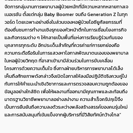
จัดการกลุ่มงานการพยาบาลผู้ป่วยหนักที่มีความหลากหลายทางเจ
เนอเรชัน ตั้งแต่กลุ่ม Baby Boomer จนถึง Generation Z ในทุก
วอร์ด โดยเฉพาะอย่างยิ่งในส่วนของหอผู้ป่วยไอซียูศัลยกรรมที่
ต้องชื่นชมการทำงานเชิงรุกของหัวหน้าตึกในการเชื่อมโยงภารกิจ
และกิจกรรมต่าง ๆ ให้กลายเป็นพื้นที่แห่งการเรียนรู้ร่วมกันของ
บุคลากรทุกระดับ อีกประเด็นสำคัญที่ควรค่าแก่การยกย่องคือ
ความกระตือรือร้นในการแสวงหาโอกาสพัฒนาตนเองของพยาบาล
ในหอผู้ป่วยวิกฤต ที่อาสาเข้ามามีส่วนร่วมในการขับเคลื่อน
โครงการด้วยความเต็มใจ ซึ่งทางฝ่ายบริหารการพยาบาลได้เล็ง
เห็นถึงศักยภาพดังกล่าวจึงเปิดโอกาสให้ลงมือปฏิบัติจริงควบคู่ไป
กับการให้คำแนะนำเชิงวิชาการและการตรวจสอบความถูกต้องของ
ข้อมูลอย่างใกล้ชิด เพื่อให้ผลงานที่ออกมามีคุณภาพและสะท้อนถึง
มาตรฐานวิชาชีพพยาบาลอย่างสง่างาม ความสำเร็จครัปฦเป็จึง
เป็นการยืนยันถึงความลงตัวระหว่างพลังสร้างสรรค์ของคนรุ่นใหม่
และการสนับสนุนที่เข้มแข็งจากผู้บริหารที่มีวิสัยทัศน์กว้างไกล”