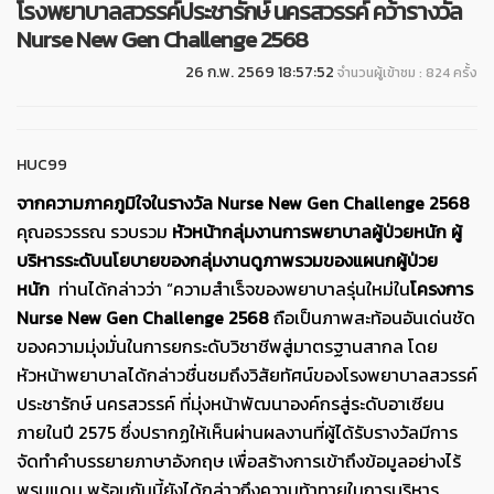
โรงพยาบาลสวรรค์ประชารักษ์ นครสวรรค์ คว้ารางวัล
Nurse New Gen Challenge 2568
26 ก.พ. 2569 18:57:52
จำนวนผู้เข้าชม : 824 ครั้ง
HUC99
จากความภาคภูมิใจในรางวัล Nurse New Gen Challenge 2568
คุณอรวรรณ รวบรวม
หัวหน้ากลุ่มงานการพยาบาลผู้ป่วยหนัก ผู้
บริหารระดับนโยบายของกลุ่มงานดูภาพรวมของแผนกผู้ป่วย
หนัก
ท่านได้กล่าวว่า “ความสำเร็จของพยาบาลรุ่นใหม่ใน
โครงการ
Nurse New Gen Challenge 2568
ถือเป็นภาพสะท้อนอันเด่นชัด
ของความมุ่งมั่นในการยกระดับวิชาชีพสู่มาตรฐานสากล โดย
หัวหน้าพยาบาลได้กล่าวชื่นชมถึงวิสัยทัศน์ของโรงพยาบาลสวรรค์
ประชารักษ์ นครสวรรค์ ที่มุ่งหน้าพัฒนาองค์กรสู่ระดับอาเซียน
ภายในปี 2575 ซึ่งปรากฏให้เห็นผ่านผลงานที่ผู้ได้รับรางวัลมีการ
จัดทำคำบรรยายภาษาอังกฤษ เพื่อสร้างการเข้าถึงข้อมูลอย่างไร้
พรมแดน พร้อมกันนี้ยังได้กล่าวถึงความท้าทายในการบริหาร