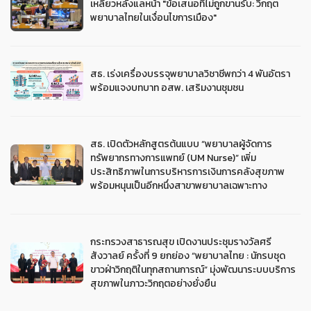
เหลียวหลังแลหน้า "ข้อเสนอที่ไม่ถูกขานรับ: วิกฤต
พยาบาลไทยในเงื่อนไขการเมือง"
สธ. เร่งเครื่องบรรจุพยาบาลวิชาชีพกว่า 4 พันอัตรา
พร้อมแจงบทบาท อสพ. เสริมงานชุมชน
สธ. เปิดตัวหลักสูตรต้นแบบ “พยาบาลผู้จัดการ
ทรัพยากรทางการแพทย์ (UM Nurse)” เพิ่ม
ประสิทธิภาพในการบริหารการเงินการคลังสุขภาพ
พร้อมหนุนเป็นอีกหนึ่งสาขาพยาบาลเฉพาะทาง
กระทรวงสาธารณสุข เปิดงานประชุมรางวัลศรี
สังวาลย์ ครั้งที่ 9 ยกย่อง “พยาบาลไทย : นักรบชุด
ขาวฝ่าวิกฤติในทุกสถานการณ์” มุ่งพัฒนาระบบบริการ
สุขภาพในภาวะวิกฤตอย่างยั่งยืน