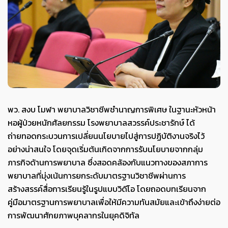
พว. สงบ โมฬา พยาบาลวิชาชีพชำนาญการพิเศษ ในฐานะหัวหน้า
หอผู้ป่วยหนักศัลยกรรม โรงพยาบาลสวรรค์ประชารักษ์ ได้
ถ่ายทอดกระบวนการเปลี่ยนนโยบายไปสู่การปฏิบัติงานจริงไว้
อย่างน่าสนใจ โดยจุดเริ่มต้นเกิดจากการรับนโยบายจากกลุ่ม
ภารกิจด้านการพยาบาล ซึ่งสอดคล้องกับแนวทางของสภาการ
พยาบาลที่มุ่งเน้นการยกระดับมาตรฐานวิชาชีพผ่านการ
สร้างสรรค์สื่อการเรียนรู้ในรูปแบบวิดีโอ โดยถอดบทเรียนจาก
คู่มือมาตรฐานการพยาบาลเพื่อให้มีความทันสมัยและเข้าถึงง่ายต่อ
การพัฒนาศักยภาพบุคลากรในยุคดิจิทัล