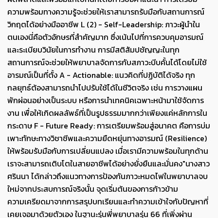
ความพร้อมทางความรู้จะช่วยให้เราสามารถรับมือกับสถานการณ์
วิกฤตได้อย่างมืออาชีพ L (2) - Self-Leadership: ภาวะผู้นำใน
ตนเองนี่คือตัวอักษรที่สำคัญมาก ซึ่งเน้นไปที่การควบคุมอารมณ์
และระเบียบวินัยในการทำงาน การมีสติสัมปชัญญะในทุก
สถานการณ์จะช่วยให้พยาบาลจัดการกับสภาวะบีบคั้นได้โดยไม่ใช้
อารมณ์เป็นที่ตั้ง A - Actionable: แนวคิดที่ปฏิบัติได้จริง ทุก
กลยุทธ์ต้องสามารถนำไปปรับใช้ได้ในชีวิตจริง เช่น การวางแผน
พักผ่อนอย่างเป็นระบบ หรือการนำเทคนิคเฉพาะหน้ามาใช้จัดการ
งาน เพื่อให้เกิดผลลัพธ์ที่เป็นรูปธรรมมากกว่าเพียงแค่หลักการใน
กระดาษ F - Future Ready: การเตรียมพร้อมสู่อนาคต คือการบ่ม
เพาะทักษะทางวิชาชีพและความยืดหยุ่นทางอารมณ์ (Resilience)
ให้พร้อมรับมือกับการเปลี่ยนแปลง เมื่อเรามีความพร้อมในทุกด้าน
เราจะสามารถเติบโตในสายอาชีพได้อย่างยั่งยืนและมั่นคง"
นางสาว
ศรินนา ได้กล่าวถึงแนวทางการป้องกันภาวะหมดไฟในพยาบาลจบ
ใหม่จากประสบการณ์จริงนั้น
จุดเริ่มต้นของการก้าวข้าม
ความเครียดมาจากการสรุปบทเรียนและทำความเข้าใจกับปัญหาที่
เคยเจอมาด้วยตัวเอง ในฐานะรุ่นพี่พยาบาลรุ่น 66 ที่เพิ่งผ่าน