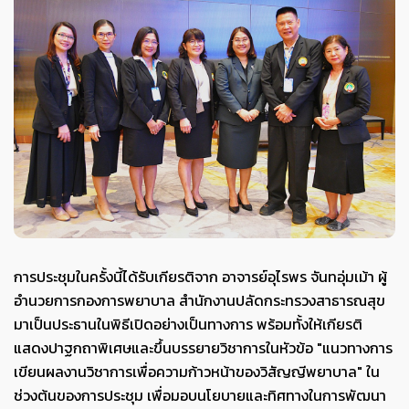
การประชุมในครั้งนี้ได้รับเกียรติจาก อาจารย์อุไรพร จันทอุ่มเม้า ผู้
อำนวยการกองการพยาบาล สำนักงานปลัดกระทรวงสาธารณสุข
มาเป็นประธานในพิธีเปิดอย่างเป็นทางการ พร้อมทั้งให้เกียรติ
แสดงปาฐกถาพิเศษและขึ้นบรรยายวิชาการในหัวข้อ "แนวทางการ
เขียนผลงานวิชาการเพื่อความก้าวหน้าของวิสัญญีพยาบาล" ใน
ช่วงต้นของการประชุม เพื่อมอบนโยบายและทิศทางในการพัฒนา