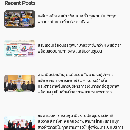
Recent Posts
เหลียวหลังแลหน้า "ข้อเสนอที่ไม่ถูกขานรับ: วิกฤต
พยาบาลไทยในเงื่อนไขการเมือง"
สธ. เร่งเครื่องบรรจุพยาบาลวิชาชีพกว่า 4 พันอัตรา
พร้อมแจงบทบาท อสพ. เสริมงานชุมชน
สธ. เปิดตัวหลักสูตรต้นแบบ “พยาบาลผู้จัดการ
ทรัพยากรทางการแพทย์ (UM Nurse)” เพิ่ม
ประสิทธิภาพในการบริหารการเงินการคลังสุขภาพ
พร้อมหนุนเป็นอีกหนึ่งสาขาพยาบาลเฉพาะทาง
กระทรวงสาธารณสุข เปิดงานประชุมรางวัลศรี
สังวาลย์ ครั้งที่ 9 ยกย่อง “พยาบาลไทย : นักรบชุด
ขาวฝ่าวิกฤติในทุกสถานการณ์” มุ่งพัฒนาระบบบริการ