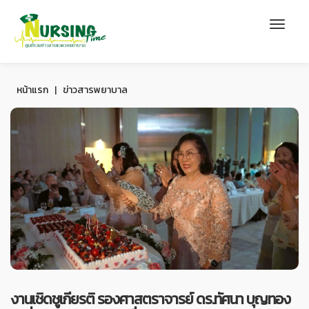
หน้าแรก
|
ข่าวสารพยาบาล
งานเชิดชูเกียรติ รองศาสตราจารย์ ดร.ทัศนา บุญทอง