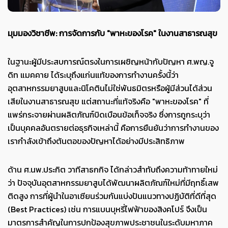
มุมมองวิชาชีพ: การจัดการกับ "พาหะของโรค" ในงานสาธารณสุข
ในฐานะผู้มีประสบการณ์ตรงในการเผชิญหน้ากับปัญหา ศ.พญ.จู
ดิท แมคคาย ได้ระบุถึงแก่นแท้ของการทำงานครั้งนี้ว่า
อุตสาหกรรมยาสูบและนิโคตินไม่ใช่พันธมิตรหรือผู้มีส่วนได้ส่วน
เสียในงานสาธารณสุข แต่สถานะที่แท้จริงคือ "พาหะของโรค" ที่
แพร่กระจายผ่านผลิตภัณฑ์บิดเบือนข้อเท็จจริง ซึ่งการถูกระบุว่า
เป็นบุคคลอันตรายต่อธุรกิจเหล่านี้ คือการยืนยันว่าการทำงานของ
เรากำลังเข้าถึงต้นตอของปัญหาได้อย่างมีประสิทธิภาพ
ด้าน ศ.นพ.ประกิต วาทีสาธกกิจ ได้กล่าวสำทับถึงความท้าทายใหม่
ว่า ปัจจุบันอุตสาหกรรมยาสูบได้พัฒนาผลิตภัณฑ์ใหม่ที่มีฤทธิ์เสพ
ติดสูง การที่ผู้นำในอาเซียนร่วมกันแบ่งปันแนวทางปฏิบัติที่ดีที่สุด
(Best Practices) เช่น การแบนบุหรี่ไฟฟ้าของสิงคโปร์ จึงเป็น
มาตรการสำคัญในการปกป้องสุขภาพประชาชนในระดับมหาภาค