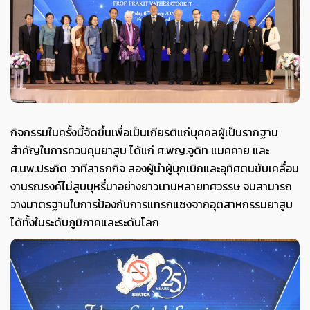
กิจกรรมในครั้งนี้จัดขึ้นเพื่อเป็นเกียรติแก่บุคคลผู้เป็นรากฐาน
สำคัญในการควบคุมยาสูบ ได้แก่ ศ.พญ.จูดิท แมคคาย และ
ศ.นพ.ประกิต วาทีสาธกกิจ สองผู้นำผู้บุกเบิกและอุทิศตนขับเคลื่อน
งานรณรงค์ไม่สูบบุหรี่มาอย่างยาวนานหลายทศวรรษ จนสามารถ
วางมาตรฐานในการป้องกันการแทรกแซงจากอุตสาหกรรมยาสูบ
ได้ทั้งในระดับภูมิภาคและระดับโลก