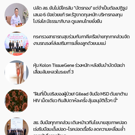
ปลัด สธ. ยันไม่มีใครล้ม "บัตรทอง" แต่จำเป็นต้องปฏิรูป
เสนอ 6 ข้อช่วยแก้ รพ.รัฐขาดทุนหนัก บริหารกองทุน
โปร่งใส มีธรรมาภิบาล ดูแลคนไทยยั่งยืน
กระทรวงสาธารณสุขร่วมกับภาคีเครือข่ายทุกภาคส่วนจัด
งานรณรงค์ส่งเสริมการเลี้ยงลูกด้วยนมแม่
หุ้น Kolon TissueGene ร่วงหนัก หลังยีนบำบัดข้อเข่า
เสื่อมล้มเหลวในระยะที่ 3
"ฝันที่เป็นจริงของผู้ป่วย! Gilead จับมือ MSD ดันยาต้าน
HIV เม็ดเดียว กินสัปดาห์ละครั้ง ลุ้นอนุมัติเร็วๆ นี้"
สธ. จับมือทุกภาคส่วน เดินหน้าเวทีนโยบายสุขภาพปอด
เร่งรับมือมะเร็งปอด-โรคปอดเรื้อรัง ลดความเหลื่อมล้ำ