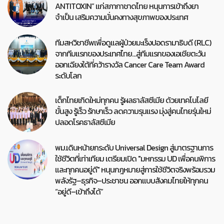
ANTITOXIN” แก่สภากาชาดไทย หนุนการเข้าถึงยา
จำเป็น เสริมความมั่นคงทางสุขภาพของประเทศ
ทีมสหวิชาชีพเพื่อดูแลผู้ป่วยมะเร็งปอดรามาธิบดี (RLC)
จากทีมแรกของประเทศไทย…สู่ทีมแรกของเอเชียตะวัน
ออกเฉียงใต้ที่คว้ารางวัล Cancer Care Team Award
ระดับโลก
เด็กไทยเกิดใหม่ทุกคน รู้ผลธาลัสซีเมีย ด้วยเทคโนโลยี
ขั้นสูง รู้เร็ว รักษาเร็ว ลดความรุนแรง มุ่งสู่คนไทยรุ่นใหม่
ปลอดโรคธาลัสซีเมีย
พม.เดินหน้ายกระดับ Universal Design สู่มาตรฐานการ
ใช้ชีวิตที่เท่าเทียม เตรียมเปิด "มหกรรม UD เพื่อคนพิการ
และทุกคนอยู่ดี" หนุนกฎหมายสู่การใช้ชีวิตจริงพร้อมรวม
พลังรัฐ–ธุรกิจ–ประชาชน ออกแบบสังคมไทยให้ทุกคน
“อยู่ดี–เข้าถึงได้”