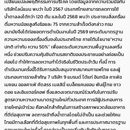
เปลี่ยนแปลงพฤติกรรมการบริโภค โดยข้อมูลจากความร่วมมือกับ
บริษัทไลน์แมน พบว่า ในปี 2567 ประเทศไทยสามารถลดการใช้
น้ำตาลลงได้กว่า 120 ตัน และในปี 2568 พบว่า ประชาชนสั่งเครื่อง
ดื่มหวานน้อยสูงถึงร้อยละ 75 จากความสำเร็จดังกล่าว กรม
อนามัยจึงได้ต่อยอดการดำเนินงานในปี 2569 ยกระดับมาตรฐาน
ความหวานของเครื่องดื่มชงในประเทศไทย ภายใต้นโยบาย“หวาน
ปกติ เท่ากับ หวาน 50%” เพื่อลดระดับความหวานพื้นฐานลงครึ่ง
หนึ่ง ช่วยปรับความคุ้นชินด้านรสชาติของประชาชนอย่างค่อยเป็น
ค่อยไป ทำให้การลดหวานทำได้จริงในชีวิตประจำวัน ทั้งนี้ การ
ดำเนินงานครั้งนี้ได้รับการสนับสนุนจากสมาคมกาแฟไทย และผู้
ประกอบการรายสำคัญ 7 บริษัท 9 แบรนด์ ได้แก่ อินทนิล คาเฟ่อ
เมซอน ออลคาเฟ่ คัดสรร เบลลินี่ แบล็คแคนยอน พันธุ์ไทย ชาว
ดอย และอินเตอร์คอฟ ซึ่งแสดงเจตนารมณ์ร่วมกันในการปรับ
สูตรความหวานตามมาตรฐานใหม่ทั่วประเทศ การมีผู้ประกอบการ
รายใหญ่เข้าร่วม คือกลไกสำคัญในการสร้างสภาพแวดล้อมอาหาร
ที่ดีต่อสุขภาพ ลดการเข้าถึงน้ำตาลโดยไม่จำเป็น และช่วยให้คน
ไทยมีทางเลือกที่ดีต่อสุขภาพในทุกพื้นที่ และการประกาศมาตรฐาน
ความหวานใหม่ครั้งนี้ คาดว่าจะเป็นจุดเริ่มต้นสำคัญในการลด