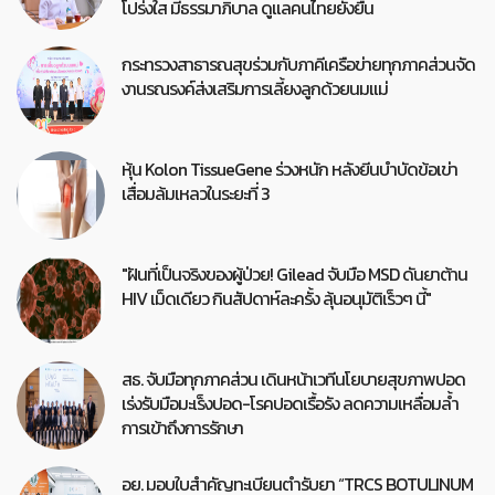
โปร่งใส มีธรรมาภิบาล ดูแลคนไทยยั่งยืน
กระทรวงสาธารณสุขร่วมกับภาคีเครือข่ายทุกภาคส่วนจัด
งานรณรงค์ส่งเสริมการเลี้ยงลูกด้วยนมแม่
หุ้น Kolon TissueGene ร่วงหนัก หลังยีนบำบัดข้อเข่า
เสื่อมล้มเหลวในระยะที่ 3
"ฝันที่เป็นจริงของผู้ป่วย! Gilead จับมือ MSD ดันยาต้าน
HIV เม็ดเดียว กินสัปดาห์ละครั้ง ลุ้นอนุมัติเร็วๆ นี้"
สธ. จับมือทุกภาคส่วน เดินหน้าเวทีนโยบายสุขภาพปอด
เร่งรับมือมะเร็งปอด-โรคปอดเรื้อรัง ลดความเหลื่อมล้ำ
การเข้าถึงการรักษา
อย. มอบใบสำคัญทะเบียนตำรับยา “TRCS BOTULINUM