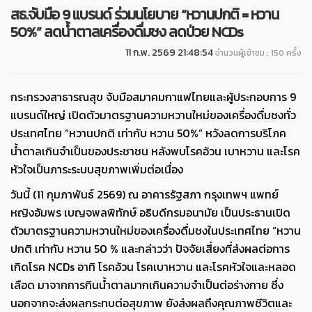
สธ.จับมือ 9 แบรนด์ ร่วมนโยบาย “หวานปกติ = หวาน
50%” ลดน้ำตาลเครื่องดื่มชง ลดป่วย NCDs
11 ก.พ. 2569 21:48:54
จำนวนผู้เข้าชม : 150 ครั้ง
กระทรวงสาธารณสุข จับมือสมาคมกาแฟไทยและผู้ประกอบการ 9
แบรนด์ใหญ่ เปิดตัวมาตรฐานความหวานใหม่ของเครื่องดื่มชงทั่ว
ประเทศไทย “หวานปกติ เท่ากับ หวาน 50%” หวังลดการบริโภค
น้ำตาลเกินจำเป็นของประชาชน หลังพบโรคอ้วน เบาหวาน และโรค
หัวใจเป็นภาระระบบสุขภาพเพิ่มต่อเนื่อง
วันนี้ (11 กุมภาพันธ์ 2569) ณ อาคารรัฐสภา กรุงเทพฯ แพทย์
หญิงอัมพร เบญจพลพิทักษ์ อธิบดีกรมอนามัย เป็นประธานเปิด
ตัวมาตรฐานความหวานใหม่ของเครื่องดื่มชงในประเทศไทย “หวาน
ปกติ เท่ากับ หวาน 50 % และกล่าวว่า ปัจจัยเสี่ยงที่ส่งผลต่อการ
เกิดโรค NCDs อาทิ โรคอ้วน โรคเบาหวาน และโรคหัวใจและหลอด
เลือด มาจากการกินน้ำตาลมากเกินความจำเป็นต่อร่างกาย ซึ่ง
นอกจากจะส่งผลกระทบต่อสุขภาพ ยังส่งผลถึงคุณภาพชีวิตและ