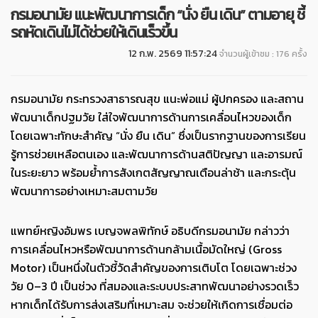
กรมอนามัย แนะพัฒนาการเด็ก “นั่ง ยืน เดิน” ตามอายุ ชี้
รถหัดเดินไม่ได้ช่วยให้เดินเร็วขึ้น
12 ก.พ. 2569 11:57:24
จำนวนผู้เข้าชม : 176 ครั้ง
กรมอนามัย กระทรวงสาธารณสุข แนะพ่อแม่ ผู้ปกครอง และสถาน
พัฒนาเด็กปฐมวัย ใส่ใจพัฒนาการด้านการเคลื่อนไหวของเด็ก
โดยเฉพาะทักษะสำคัญ “นั่ง ยืน เดิน” ซึ่งเป็นรากฐานของการเรียน
รู้การช่วยเหลือตนเอง และพัฒนาการด้านสติปัญญา และอารมณ์
ในระยะยาว พร้อมย้ำการสังเกตสัญญาณเตือนล่าช้า และกระตุ้น
พัฒนาการอย่างเหมาะสมตามวัย
แพทย์หญิงอัมพร เบญจพลพิทักษ์ อธิบดีกรมอนามัย กล่าวว่า
การเคลื่อนไหวหรือพัฒนาการด้านกล้ามเนื้อมัดใหญ่ (Gross
Motor) เป็นหนึ่งในตัวชี้วัดสำคัญของการเติบโต โดยเฉพาะช่วง
วัย 0–3 ปี เป็นช่วง ที่สมองและระบบประสาทพัฒนาอย่างรวดเร็ว
หากเด็กได้รับการส่งเสริมที่เหมาะสม จะช่วยให้เกิดการเชื่อมต่อ