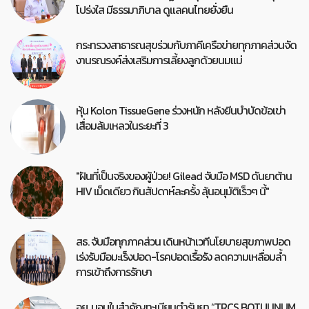
โปร่งใส มีธรรมาภิบาล ดูแลคนไทยยั่งยืน
กระทรวงสาธารณสุขร่วมกับภาคีเครือข่ายทุกภาคส่วนจัด
งานรณรงค์ส่งเสริมการเลี้ยงลูกด้วยนมแม่
หุ้น Kolon TissueGene ร่วงหนัก หลังยีนบำบัดข้อเข่า
เสื่อมล้มเหลวในระยะที่ 3
"ฝันที่เป็นจริงของผู้ป่วย! Gilead จับมือ MSD ดันยาต้าน
HIV เม็ดเดียว กินสัปดาห์ละครั้ง ลุ้นอนุมัติเร็วๆ นี้"
สธ. จับมือทุกภาคส่วน เดินหน้าเวทีนโยบายสุขภาพปอด
เร่งรับมือมะเร็งปอด-โรคปอดเรื้อรัง ลดความเหลื่อมล้ำ
การเข้าถึงการรักษา
อย. มอบใบสำคัญทะเบียนตำรับยา “TRCS BOTULINUM