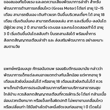
ของสมองที่แข็งแรง และลดความเสี่ยงพัฒนาการล่าช้า สำหรับ
พัฒนาการด้านการเคลื่อนไหว (Gross Motor) ได้แก่ อายุ 12–15
เดือน สามารถยืนเอง เดินก้าวแรก ปีนขึ้นบริเวณเตี้ยๆ ได้ อายุ 18
เดือน เริ่มเดินมั่นคง สามารถดึงของเล่น ลาก และเริ่มขึ้น-ลงบันได
มีผู้ช่วย อายุ 2 ปี สามารถวิ่ง เตะบอล และกระโดดสองเท้าได้ อายุ
3 ปี เริ่มเดินขึ้นบันไดสลับเท้า ปั่นรถสามล้อได้ พร้อมย้ำการ
สังเกตสัญญาณเตือนล่าช้า และ ส่งเสริมพัฒนาการ อย่างเหมาะ
สมตามวัย
แพทย์หญิงนงนุช ภัทรอนันตนพ รองอธิบดีกรมอนามัย กล่าวว่า
พัฒนาการเด็กแต่ละคนอาจแตกต่างกันเล็กน้อย แต่หากอายุ 9
เดือนแล้วยังนั่งเองไม่ได้ หรืออายุ 18 เดือนแล้วยังเดินไม่ได้ ควร
พาเด็กเข้ารับการประเมินพัฒนาการที่สถานบริการสาธารณสุข
ใกล้บ้าน ควรสังเกตสัญญาณเตือนที่ควรเฝ้าระวัง ได้แก่ กล้ามเนื้อ
อ่อนปวกเปียกมาก หรือแข็งเกร็งผิดปกติ ไม่พยายามเคลื่อนไหว
หรือเปลี่ยนท่า ใช้มือข้างใดข้างหนึ่งชัดเจนก่อนอายุ 1 ปี (โดยไม่