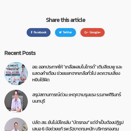
Share this article
Facebook
Twitter
Google+
Recent Posts
อย. ออกประกาศให้ “เกลือผสมไนไทรต์” เติมสีชมพู และ
แสดงคำเตือน ช่วยแยกจากเกลือทั่วไป ลดความเสี่ยง
หยิบใช้ผิด
สรุปสถานการณ์ด่วน: เหตุความรุนแรง ร.ร.เทพศิรินทร์
นนทบุรี
ปลัด สธ. ยันไม่มีใครล้ม "บัตรทอง" แต่จำเป็นต้องปฏิรูป
เสนอ 6 ข้อช่วยแก้ รพ.รัฐขาดทุนหนัก บริหารกองทุน