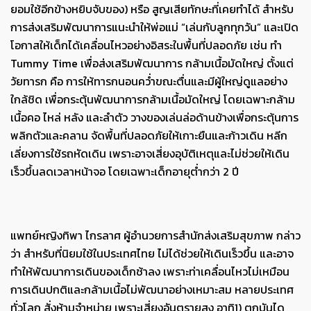
ยอมใช้อีกข้างหยิบจับของ) หรือ สูญเสียทักษะที่เคยทำได้ สำหรับ
การส่งเสริมพัฒนาการแนะนำให้พ่อแม่ “เล่นกับลูกทุกวัน” และเปิด
โอกาสให้เด็กได้เคลื่อนไหวอย่างอิสระในพื้นที่ปลอดภัย เช่น ทำ
Tummy Time เพื่อส่งเสริมพัฒนาการ กล้ามเนื้อมัดใหญ่ ตั้งแต่
วัยทารก คือ การให้ทารกนอนคว่ำขณะตื่นและมีผู้ใหญ่ดูแลอย่าง
ใกล้ชิด เพื่อกระตุ้นพัฒนาการกล้ามเนื้อมัดใหญ่ โดยเฉพาะกล้าม
เนื้อคอ ไหล่ หลัง และลำตัว วางของเล่นล่อด้านข้างเพื่อกระตุ้นการ
พลิกตัวและคลาน จัดพื้นที่ปลอดภัยให้เกาะยืนและก้าวเดิน หลีก
เลี่ยงการใช้รถหัดเดิน เพราะอาจเสี่ยงอุบัติเหตุและไม่ช่วยให้เดิน
เร็วขึ้นลดเวลาหน้าจอ โดยเฉพาะเด็กอายุต่ำกว่า 2 ปี
แพทย์หญิงทิพา ไกรลาศ ผู้อำนวยการสำนักส่งเสริมสุขภาพ กล่าว
ว่า สำหรับที่นิยมใช้ในประเทศไทย ไม่ได้ช่วยให้เดินเร็วขึ้น และอาจ
ทำให้พัฒนาการเดินของเด็กช้าลง เพราะท่าเคลื่อนไหวไม่เหมือน
การเดินปกติและกล้ามเนื้อไม่พัฒนาอย่างเหมาะสม หลายประเทศ
ทั่วโลก สั่งห้ามจำหน่าย เพราะเสี่ยงอันตรายสูง อาทิ1) ตกบันได