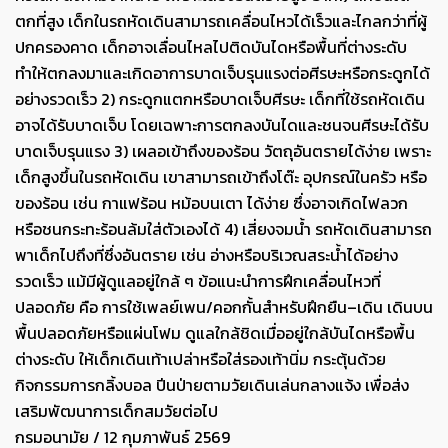
ตกที่สูง เด็กในรถหัดเดินสามารถเคลื่อนไหวได้เร็วและไกลกว่าที่ผู้
ปกครองคาด เด็กอาจเลื่อนไหลไปติดบันไดหรือพื้นที่ต่างระดับ
ทำให้ตกลงมาและเกิดอาการบาดเจ็บรุนแรงต่อศีรษะหรือกระดูกได้
อย่างรวดเร็ว 2) กระดูกแตกหรือบาดเจ็บศีรษะ เด็กที่ใช้รถหัดเดิน
อาจได้รับบาดเจ็บ โดยเฉพาะการตกลงบันไดและชนจนศีรษะได้รับ
บาดเจ็บรุนแรง 3) เผลอเข้าถึงของร้อน วัตถุอันตรายได้ง่าย เพราะ
เด็กสูงขึ้นในรถหัดเดิน เขาสามารถเข้าถึงโต๊ะ อุปกรณ์ในครัว หรือ
ของร้อน เช่น กาแฟร้อน หม้อบนเตา ได้ง่าย ซึ่งอาจเกิดไฟลวก
หรือชนกระทะร้อนล้มใส่ตัวเองได้ 4) เสี่ยงจมน้ำ รถหัดเดินสามารถ
พาเด็กไปถึงที่ซึ่งอันตราย เช่น อ่างหรือบริเวณสระน้ำได้อย่าง
รวดเร็ว แม้มีผู้ดูแลอยู่ใกล้ ๆ ข้อแนะนำการฝึกเคลื่อนไหวที่
ปลอดภัย คือ การใช้เพลย์เพน/คอกกั้นสำหรับฝึกยืน–เดิน เดินบน
พื้นปลอดภัยหรือแผ่นโฟม ดูแลใกล้ชิดเมื่ออยู่ใกล้บันไดหรือพื้น
ต่างระดับ ให้เด็กเดินเท้าเปล่าหรือใส่รองเท้านิ่ม กระตุ้นด้วย
กิจกรรมการกลิ้งบอล ปีนป่ายตามวัยเดินเล่นกลางแจ้ง เพื่อส่ง
เสริมพัฒนาการเด็กสมวัยต่อไป
กรมอนามัย / 12 กุมภาพันธ์ 2569