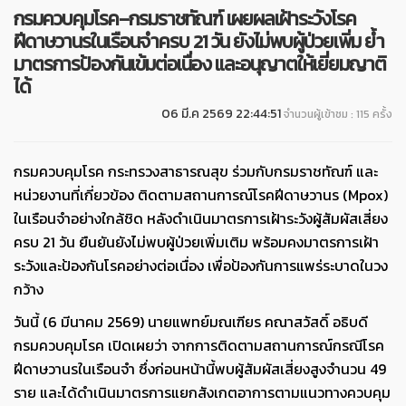
กรมควบคุมโรค–กรมราชทัณฑ์ เผยผลเฝ้าระวังโรค
ฝีดาษวานรในเรือนจำครบ 21 วัน ยังไม่พบผู้ป่วยเพิ่ม ย้ำ
มาตรการป้องกันเข้มต่อเนื่อง และอนุญาตให้เยี่ยมญาติ
ได้
06 มี.ค 2569 22:44:51
จำนวนผู้เข้าชม : 115 ครั้ง
กรมควบคุมโรค กระทรวงสาธารณสุข ร่วมกับกรมราชทัณฑ์ และ
หน่วยงานที่เกี่ยวข้อง ติดตามสถานการณ์โรคฝีดาษวานร (Mpox)
ในเรือนจำอย่างใกล้ชิด หลังดำเนินมาตรการเฝ้าระวังผู้สัมผัสเสี่ยง
ครบ 21 วัน ยืนยันยังไม่พบผู้ป่วยเพิ่มเติม พร้อมคงมาตรการเฝ้า
ระวังและป้องกันโรคอย่างต่อเนื่อง เพื่อป้องกันการแพร่ระบาดในวง
กว้าง
วันนี้ (6 มีนาคม 2569) นายแพทย์มณเฑียร คณาสวัสดิ์ อธิบดี
กรมควบคุมโรค เปิดเผยว่า จากการติดตามสถานการณ์กรณีโรค
ฝีดาษวานรในเรือนจำ ซึ่งก่อนหน้านี้พบผู้สัมผัสเสี่ยงสูงจำนวน 49
ราย และได้ดำเนินมาตรการแยกสังเกตอาการตามแนวทางควบคุม