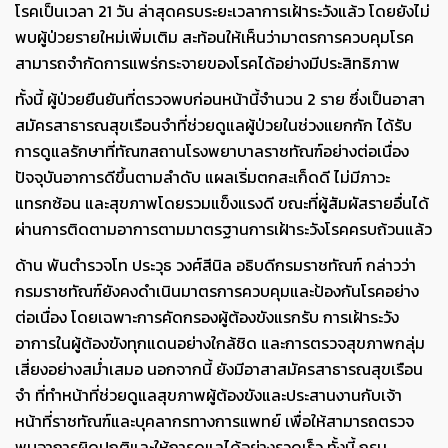
โรคเป็นเวลา 21 วัน ล่าสุดครบระยะเวลาการเฝ้าระวังแล้ว โดยยังไม่
พบผู้ป่วยรายใหม่เพิ่มเติม สะท้อนให้เห็นว่ามาตรการควบคุมโรค
สามารถจำกัดการแพร่กระจายของโรคได้อย่างมีประสิทธิภาพ
ทั้งนี้ ผู้ป่วยยืนยันที่ตรวจพบก่อนหน้านี้จำนวน 2 ราย ซึ่งเป็นอาสา
สมัครสาธารณสุขเรือนจำที่ช่วยดูแลผู้ป่วยในช่วงแยกกัก ได้รับ
การดูแลรักษาที่ทัณฑสถานโรงพยาบาลราชทัณฑ์อย่างต่อเนื่อง
ปัจจุบันอาการดีขึ้นตามลำดับ แผลเริ่มตกสะเก็ดดี ไม่มีภาวะ
แทรกซ้อน และสุขภาพโดยรวมแข็งแรงดี ขณะที่ผู้สัมผัสรายอื่นได้
ผ่านการติดตามอาการตามมาตรฐานการเฝ้าระวังโรคครบถ้วนแล้ว
ด้าน พันตำรวจโท ประวุธ วงศ์สีนิล อธิบดีกรมราชทัณฑ์ กล่าวว่า
กรมราชทัณฑ์ยังคงดำเนินมาตรการควบคุมและป้องกันโรคอย่าง
ต่อเนื่อง โดยเฉพาะการคัดกรองผู้ต้องขังแรกรับ การเฝ้าระวัง
อาการในผู้ต้องขังทุกแดนอย่างใกล้ชิด และการตรวจสุขภาพกลุ่ม
เสี่ยงอย่างสม่ำเสมอ นอกจากนี้ ยังมีอาสาสมัครสาธารณสุขเรือน
จำ ที่ทำหน้าที่ช่วยดูแลสุขภาพผู้ต้องขังและประสานงานกับเจ้า
หน้าที่ราชทัณฑ์และบุคลากรทางการแพทย์ เพื่อให้สามารถตรวจ
พบอาการผิดปกติและให้การดูแลได้อย่างรวดเร็ว ทั้งนี้ กรม