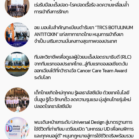
เร่งรับมือมะเร็งปอด-โรคปอดเรื้อรัง ลดความเหลื่อมล้ำ
การเข้าถึงการรักษา
อย. มอบใบสำคัญทะเบียนตำรับยา “TRCS BOTULINUM
ANTITOXIN” แก่สภากาชาดไทย หนุนการเข้าถึงยา
จำเป็น เสริมความมั่นคงทางสุขภาพของประเทศ
ทีมสหวิชาชีพเพื่อดูแลผู้ป่วยมะเร็งปอดรามาธิบดี (RLC)
จากทีมแรกของประเทศไทย…สู่ทีมแรกของเอเชียตะวัน
ออกเฉียงใต้ที่คว้ารางวัล Cancer Care Team Award
ระดับโลก
เด็กไทยเกิดใหม่ทุกคน รู้ผลธาลัสซีเมีย ด้วยเทคโนโลยี
ขั้นสูง รู้เร็ว รักษาเร็ว ลดความรุนแรง มุ่งสู่คนไทยรุ่นใหม่
ปลอดโรคธาลัสซีเมีย
พม.เดินหน้ายกระดับ Universal Design สู่มาตรฐานการ
ใช้ชีวิตที่เท่าเทียม เตรียมเปิด "มหกรรม UD เพื่อคนพิการ
และทุกคนอยู่ดี" หนุนกฎหมายสู่การใช้ชีวิตจริงพร้อมรวม