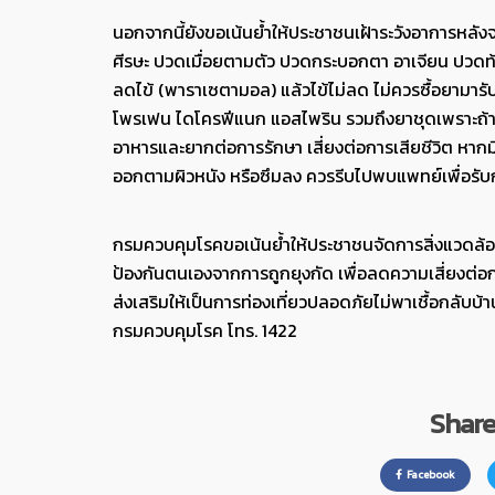
นอกจากนี้ยังขอเน้นย้ำให้ประชาชนเฝ้าระวังอาการหลั
ศีรษะ ปวดเมื่อยตามตัว ปวดกระบอกตา อาเจียน ปวดท้อ
ลดไข้ (พาราเซตามอล) แล้วไข้ไม่ลด ไม่ควรซื้อยามาร
โพรเฟน ไดโครฟีแนก แอสไพริน รวมถึงยาชุดเพราะถ้า
อาหารและยากต่อการรักษา เสี่ยงต่อการเสียชีวิต หาก
ออกตามผิวหนัง หรือซึมลง ควรรีบไปพบแพทย์เพื่อรับก
กรมควบคุมโรคขอเน้นย้ำให้ประชาชนจัดการสิ่งแวดล้อมท
ป้องกันตนเองจากการถูกยุงกัด เพื่อลดความเสี่ยงต่
ส่งเสริมให้เป็นการท่องเที่ยวปลอดภัยไม่พาเชื้อกลับบ
กรมควบคุมโรค โทร. 1422
Share 
Facebook