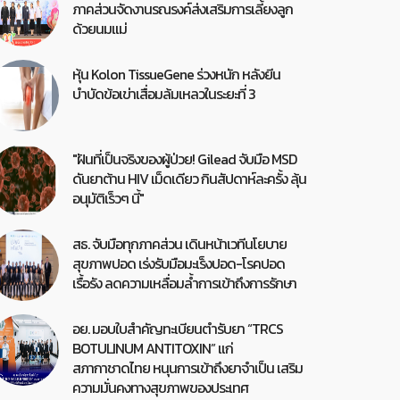
ภาคส่วนจัดงานรณรงค์ส่งเสริมการเลี้ยงลูก
ด้วยนมแม่
หุ้น Kolon TissueGene ร่วงหนัก หลังยีน
บำบัดข้อเข่าเสื่อมล้มเหลวในระยะที่ 3
"ฝันที่เป็นจริงของผู้ป่วย! Gilead จับมือ MSD
ดันยาต้าน HIV เม็ดเดียว กินสัปดาห์ละครั้ง ลุ้น
อนุมัติเร็วๆ นี้"
สธ. จับมือทุกภาคส่วน เดินหน้าเวทีนโยบาย
สุขภาพปอด เร่งรับมือมะเร็งปอด-โรคปอด
เรื้อรัง ลดความเหลื่อมล้ำการเข้าถึงการรักษา
อย. มอบใบสำคัญทะเบียนตำรับยา “TRCS
BOTULINUM ANTITOXIN” แก่
สภากาชาดไทย หนุนการเข้าถึงยาจำเป็น เสริม
ความมั่นคงทางสุขภาพของประเทศ