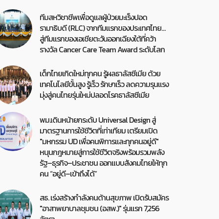
ทีมสหวิชาชีพเพื่อดูแลผู้ป่วยมะเร็งปอด
รามาธิบดี (RLC) จากทีมแรกของประเทศไทย…
สู่ทีมแรกของเอเชียตะวันออกเฉียงใต้ที่คว้า
รางวัล Cancer Care Team Award ระดับโลก
เด็กไทยเกิดใหม่ทุกคน รู้ผลธาลัสซีเมีย ด้วย
เทคโนโลยีขั้นสูง รู้เร็ว รักษาเร็ว ลดความรุนแรง
มุ่งสู่คนไทยรุ่นใหม่ปลอดโรคธาลัสซีเมีย
พม.เดินหน้ายกระดับ Universal Design สู่
มาตรฐานการใช้ชีวิตที่เท่าเทียม เตรียมเปิด
"มหกรรม UD เพื่อคนพิการและทุกคนอยู่ดี"
หนุนกฎหมายสู่การใช้ชีวิตจริงพร้อมรวมพลัง
รัฐ–ธุรกิจ–ประชาชน ออกแบบสังคมไทยให้ทุก
คน “อยู่ดี–เข้าถึงได้”
สธ. เร่งสร้างกำลังคนด้านสุขภาพ เปิดรับสมัคร
"อาสาพยาบาลชุมชน (อสพ.)" รุ่นแรก 7,256