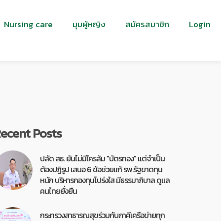
Nursing care
มุมผู้หญิง
สมัครสมาชิก
Login
ecent Posts
ปลัด สธ. ยันไม่มีใครล้ม "บัตรทอง" แต่จำเป็น
ต้องปฏิรูป เสนอ 6 ข้อช่วยแก้ รพ.รัฐขาดทุน
หนัก บริหารกองทุนโปร่งใส มีธรรมาภิบาล ดูแล
คนไทยยั่งยืน
กระทรวงสาธารณสุขร่วมกับภาคีเครือข่ายทุก