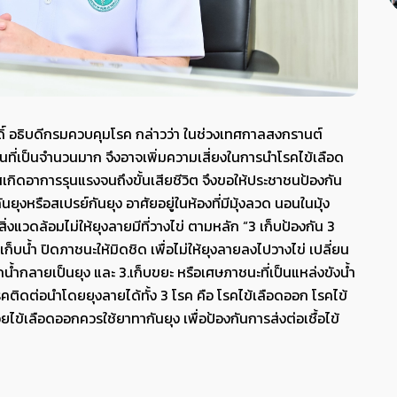
ิ์ อธิบดีกรมควบคุมโรค กล่าวว่า ในช่วงเทศกาลสงกรานต์
ี่เป็นจำนวนมาก จึงอาจเพิ่มความเสี่ยงในการนำโรคไข้เลือด
สเกิดอาการรุนแรงจนถึงขั้นเสียชีวิต จึงขอให้ประชาชนป้องกัน
หรือสเปรย์กันยุง อาศัยอยู่ในห้องที่มีมุ้งลวด นอนในมุ้ง
ิ่งแวดล้อมไม่ให้ยุงลายมีที่วางไข่ ตามหลัก “3 เก็บป้องกัน 3
.เก็บน้ำ ปิดภาชนะให้มิดชิด เพื่อไม่ให้ยุงลายลงไปวางไข่ เปลี่ยน
ลูกน้ำกลายเป็นยุง และ 3.เก็บขยะ หรือเศษภาชนะที่เป็นแหล่งขังน้ำ
โรคติดต่อนำโดยยุงลายได้ทั้ง 3 โรค คือ โรคไข้เลือดออก โรคไข้
ยไข้เลือดออกควรใช้ยาทากันยุง เพื่อป้องกันการส่งต่อเชื้อไข้