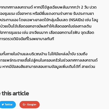
งจากเทศกาลสงกรานต์ หากมีไข้สูงเฉียบพลันมากกว่า 2 วัน ปวด
งรุนแรง เบื่ออาหาร หรือมีผื่นแดงตามร่างกาย รับประทานยา
ับประทานเอง โดยเฉพาะยาลดไข้กลุ่มเอ็นเสด (NSAIDs) เช่น ไอบู
ป่วยเป็นไข้เลือดออกอาจมีผลทำให้เลือดออกในช่องทางเดิน
มีอาการรุนแรง เช่น อาเจียนมาก เลือดออกตามไรฟัน จุดเลือด
ารตรวจวินิจฉัยที่โรงพยาบาลทันที
ั้งภายในบ้านและบริเวณบ้าน ไม่ให้มีแหล่งน้ำขัง รวมถึง
อการแพร่กระจายเชื้อไปสู่คนในครอบครัวในช่วงเทศกาลสงกรานต์
้าน หากมีข้อสงสัยสามารถสอบถามข้อมูลเพิ่มเติมได้ที่ สายด่วน
this article
Twitter
Google+