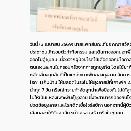
วันนี้ (3 เมษายน 2569) นายแพทย์มณเฑียร คณาสวัสด
ประชาชนมักรวมตัวทำกิจกรรม และเดินทางออกนอกพื้นท
ออกไปสู่ชุมชน เนื่องจากผู้ป่วยโรคไข้เลือดออกมีโอกา
ตนเองและคนในครอบครัวจากการถูกยุงกัด โดยใช้ยากันยุง
หลีกเลี่ยงมุมอับที่เป็นแหล่งเกาะพักของยุงลาย จัดการส
โรค” 1.เก็บบ้าน ให้ปลอดโปร่งไม่ให้ยุงลายมีที่เกาะพัก 2
น้ำทุก 7 วัน หรือใส่ทรายกำจัดลูกน้ำเพื่อป้องกันไม่ให้
ไม่ให้เป็นแหล่งเพาะพันธุ์ยุงลาย ซึ่งจะสามารถป้องกัน
ปวดข้อยุงลาย และโรคติดเชื้อไวรัสซิกา นอกจากนี้ผู้ป่ว
เลือดออกให้กับคนอื่น ๆ ในครอบครัว หรือในชุมชน