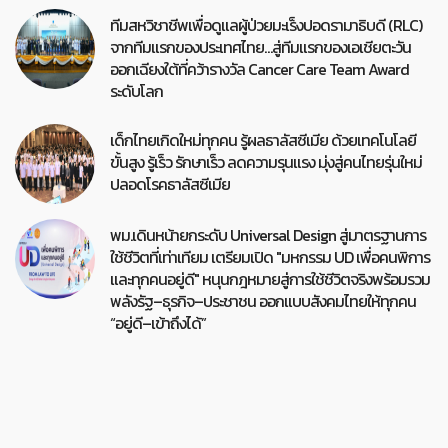
ทีมสหวิชาชีพเพื่อดูแลผู้ป่วยมะเร็งปอดรามาธิบดี (RLC)
จากทีมแรกของประเทศไทย…สู่ทีมแรกของเอเชียตะวัน
ออกเฉียงใต้ที่คว้ารางวัล Cancer Care Team Award
ระดับโลก
เด็กไทยเกิดใหม่ทุกคน รู้ผลธาลัสซีเมีย ด้วยเทคโนโลยี
ขั้นสูง รู้เร็ว รักษาเร็ว ลดความรุนแรง มุ่งสู่คนไทยรุ่นใหม่
ปลอดโรคธาลัสซีเมีย
พม.เดินหน้ายกระดับ Universal Design สู่มาตรฐานการ
ใช้ชีวิตที่เท่าเทียม เตรียมเปิด "มหกรรม UD เพื่อคนพิการ
และทุกคนอยู่ดี" หนุนกฎหมายสู่การใช้ชีวิตจริงพร้อมรวม
พลังรัฐ–ธุรกิจ–ประชาชน ออกแบบสังคมไทยให้ทุกคน
“อยู่ดี–เข้าถึงได้”