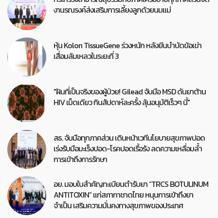
งานรณรงค์ส่งเสริมการเลี้ยงลูกด้วยนมแม่
หุ้น Kolon TissueGene ร่วงหนัก หลังยีนบำบัดข้อเข่า
เสื่อมล้มเหลวในระยะที่ 3
"ฝันที่เป็นจริงของผู้ป่วย! Gilead จับมือ MSD ดันยาต้าน
HIV เม็ดเดียว กินสัปดาห์ละครั้ง ลุ้นอนุมัติเร็วๆ นี้"
สธ. จับมือทุกภาคส่วน เดินหน้าเวทีนโยบายสุขภาพปอด
เร่งรับมือมะเร็งปอด-โรคปอดเรื้อรัง ลดความเหลื่อมล้ำ
การเข้าถึงการรักษา
อย. มอบใบสำคัญทะเบียนตำรับยา “TRCS BOTULINUM
ANTITOXIN” แก่สภากาชาดไทย หนุนการเข้าถึงยา
จำเป็น เสริมความมั่นคงทางสุขภาพของประเทศ