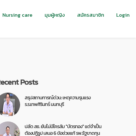
Nursing care
มุมผู้หญิง
สมัครสมาชิก
Login
ecent Posts
สรุปสถานการณ์ด่วน: เหตุความรุนแรง
ร.ร.เทพศิรินทร์ นนทบุรี
ปลัด สธ. ยันไม่มีใครล้ม "บัตรทอง" แต่จำเป็น
ต้องปฏิรูป เสนอ 6 ข้อช่วยแก้ รพ.รัฐขาดทุน