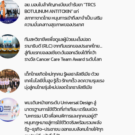
อย. มอบใบสำคัญทะเบียนตำรับยา “TRCS
BOTULINUM ANTITOXIN” แก่
สภากาชาดไทย หนุนการเข้าถึงยาจำเป็น เสริม
ความมั่นคงทางสุขภาพของประเทศ
ทีมสหวิชาชีพเพื่อดูแลผู้ป่วยมะเร็งปอด
รามาธิบดี (RLC) จากทีมแรกของประเทศไทย…
สู่ทีมแรกของเอเชียตะวันออกเฉียงใต้ที่คว้า
รางวัล Cancer Care Team Award ระดับโลก
เด็กไทยเกิดใหม่ทุกคน รู้ผลธาลัสซีเมีย ด้วย
เทคโนโลยีขั้นสูง รู้เร็ว รักษาเร็ว ลดความรุนแรง
มุ่งสู่คนไทยรุ่นใหม่ปลอดโรคธาลัสซีเมีย
พม.เดินหน้ายกระดับ Universal Design สู่
มาตรฐานการใช้ชีวิตที่เท่าเทียม เตรียมเปิด
"มหกรรม UD เพื่อคนพิการและทุกคนอยู่ดี"
หนุนกฎหมายสู่การใช้ชีวิตจริงพร้อมรวมพลัง
รัฐ–ธุรกิจ–ประชาชน ออกแบบสังคมไทยให้ทุก