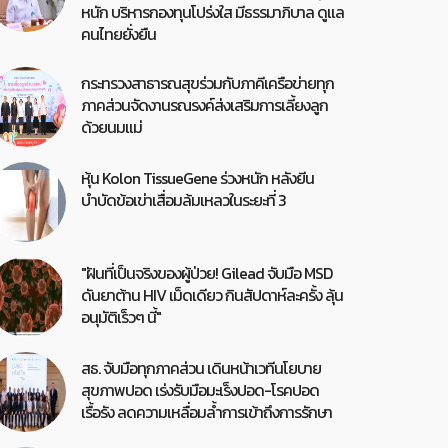
หนัก บริหารกองทุนโปร่งใส มีธรรมาภิบาล ดูแล
คนไทยยั่งยืน
กระทรวงสาธารณสุขร่วมกับภาคีเครือข่ายทุก
ภาคส่วนจัดงานรณรงค์ส่งเสริมการเลี้ยงลูก
ด้วยนมแม่
หุ้น Kolon TissueGene ร่วงหนัก หลังยีน
บำบัดข้อเข่าเสื่อมล้มเหลวในระยะที่ 3
"ฝันที่เป็นจริงของผู้ป่วย! Gilead จับมือ MSD
ดันยาต้าน HIV เม็ดเดียว กินสัปดาห์ละครั้ง ลุ้น
อนุมัติเร็วๆ นี้"
สธ. จับมือทุกภาคส่วน เดินหน้าเวทีนโยบาย
สุขภาพปอด เร่งรับมือมะเร็งปอด-โรคปอด
เรื้อรัง ลดความเหลื่อมล้ำการเข้าถึงการรักษา