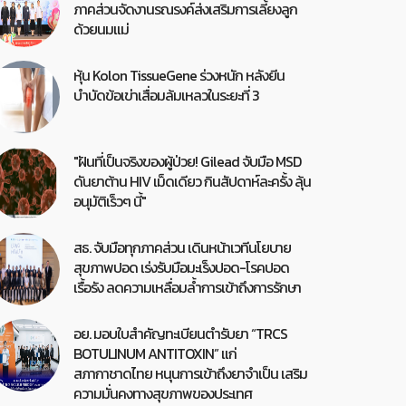
ภาคส่วนจัดงานรณรงค์ส่งเสริมการเลี้ยงลูก
ด้วยนมแม่
หุ้น Kolon TissueGene ร่วงหนัก หลังยีน
บำบัดข้อเข่าเสื่อมล้มเหลวในระยะที่ 3
"ฝันที่เป็นจริงของผู้ป่วย! Gilead จับมือ MSD
ดันยาต้าน HIV เม็ดเดียว กินสัปดาห์ละครั้ง ลุ้น
อนุมัติเร็วๆ นี้"
สธ. จับมือทุกภาคส่วน เดินหน้าเวทีนโยบาย
สุขภาพปอด เร่งรับมือมะเร็งปอด-โรคปอด
เรื้อรัง ลดความเหลื่อมล้ำการเข้าถึงการรักษา
อย. มอบใบสำคัญทะเบียนตำรับยา “TRCS
BOTULINUM ANTITOXIN” แก่
สภากาชาดไทย หนุนการเข้าถึงยาจำเป็น เสริม
ความมั่นคงทางสุขภาพของประเทศ