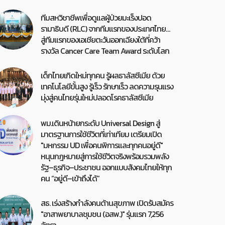
ทีมสหวิชาชีพเพื่อดูแลผู้ป่วยมะเร็งปอด
รามาธิบดี (RLC) จากทีมแรกของประเทศไทย…
สู่ทีมแรกของเอเชียตะวันออกเฉียงใต้ที่คว้า
รางวัล Cancer Care Team Award ระดับโลก
เด็กไทยเกิดใหม่ทุกคน รู้ผลธาลัสซีเมีย ด้วย
เทคโนโลยีขั้นสูง รู้เร็ว รักษาเร็ว ลดความรุนแรง
มุ่งสู่คนไทยรุ่นใหม่ปลอดโรคธาลัสซีเมีย
พม.เดินหน้ายกระดับ Universal Design สู่
มาตรฐานการใช้ชีวิตที่เท่าเทียม เตรียมเปิด
"มหกรรม UD เพื่อคนพิการและทุกคนอยู่ดี"
หนุนกฎหมายสู่การใช้ชีวิตจริงพร้อมรวมพลัง
รัฐ–ธุรกิจ–ประชาชน ออกแบบสังคมไทยให้ทุก
คน “อยู่ดี–เข้าถึงได้”
สธ. เร่งสร้างกำลังคนด้านสุขภาพ เปิดรับสมัคร
"อาสาพยาบาลชุมชน (อสพ.)" รุ่นแรก 7,256