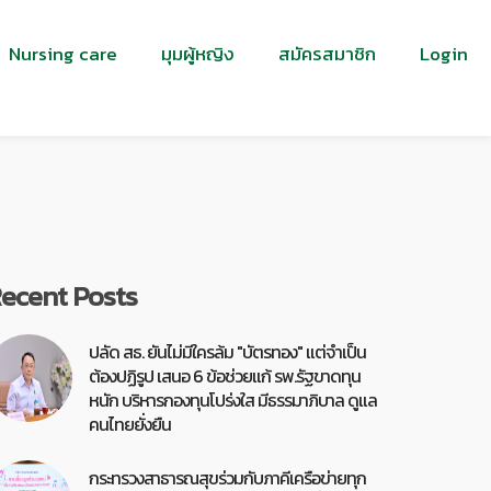
Nursing care
มุมผู้หญิง
สมัครสมาชิก
Login
ecent Posts
ปลัด สธ. ยันไม่มีใครล้ม "บัตรทอง" แต่จำเป็น
ต้องปฏิรูป เสนอ 6 ข้อช่วยแก้ รพ.รัฐขาดทุน
หนัก บริหารกองทุนโปร่งใส มีธรรมาภิบาล ดูแล
คนไทยยั่งยืน
กระทรวงสาธารณสุขร่วมกับภาคีเครือข่ายทุก