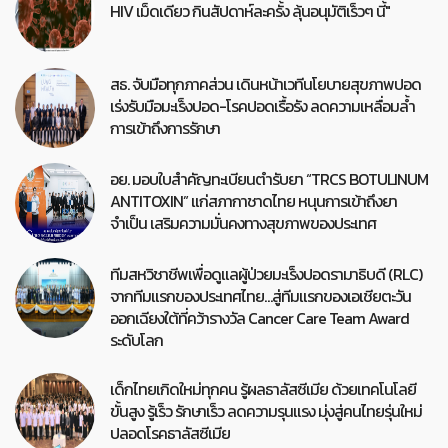
HIV เม็ดเดียว กินสัปดาห์ละครั้ง ลุ้นอนุมัติเร็วๆ นี้"
สธ. จับมือทุกภาคส่วน เดินหน้าเวทีนโยบายสุขภาพปอด
เร่งรับมือมะเร็งปอด-โรคปอดเรื้อรัง ลดความเหลื่อมล้ำ
การเข้าถึงการรักษา
อย. มอบใบสำคัญทะเบียนตำรับยา “TRCS BOTULINUM
ANTITOXIN” แก่สภากาชาดไทย หนุนการเข้าถึงยา
จำเป็น เสริมความมั่นคงทางสุขภาพของประเทศ
ทีมสหวิชาชีพเพื่อดูแลผู้ป่วยมะเร็งปอดรามาธิบดี (RLC)
จากทีมแรกของประเทศไทย…สู่ทีมแรกของเอเชียตะวัน
ออกเฉียงใต้ที่คว้ารางวัล Cancer Care Team Award
ระดับโลก
เด็กไทยเกิดใหม่ทุกคน รู้ผลธาลัสซีเมีย ด้วยเทคโนโลยี
ขั้นสูง รู้เร็ว รักษาเร็ว ลดความรุนแรง มุ่งสู่คนไทยรุ่นใหม่
ปลอดโรคธาลัสซีเมีย