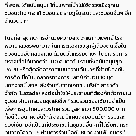
ที่ สจล. ได้สนับสนุนให้ทีมแพทย์นำไปใช้ตรวจเชิงรุกใน
ชุมชนต่าง ๆ อาทิ ชุมชนเขตราษฎร์บูรณะ และชุมชนอื่นๆ อีก
จำนวนมาก
โดยที่ล่าสุดกับการอำนวยความสะดวกแก่ทีมแพทย์ โรง
พยาบาลวชิรพยาบาล ในการตรวจเชิงรุกผู้เสี่ยงติดเชื้อใน
ชุมชนแออัดคลองเตย ด้วยนวัตกรรมต่างๆ โดยเสริมการ
ตรวจเชื้อได้มากกว่า 100 คนต่อวัน รวมทั้งสนับสนุนชุด
PAPR หรือฮู้ดอัดอากาศแบบความดันบวกที่ช่วยป้องกัน
การติดเชื้อในบุคลากรทางการแพทย์ จำนวน 10 ชุด
นอกจากนี้ สจล. ยังร่วมกับภาคเอกชน บริษัท ลาซาด้า
จำกัด (Lazada) ส่งต่อน้ำใจให้ประชาชนที่ต้องกักตัวภายใน
ชุมชน ผ่านการมอบชุดยังชีพ ที่รวบรวมของใช้ยามจำเป็น
เพื่อการอุปโภคและบริโภค รวมมูลค่ากว่า 500,000 บาท
ทั้งนี้ ในอนาคตอันใกล้ สจล. มีแผนส่งมอบนวัตกรรมและ
ของใช้ยามจำเป็นแก่ประชาชนในชุมชนอื่น ๆ ที่ได้รับผลกระ
ทบจากโควิด-19 ผ่านการร่วมมือกับหน่วยงานพันธมิตร ใน