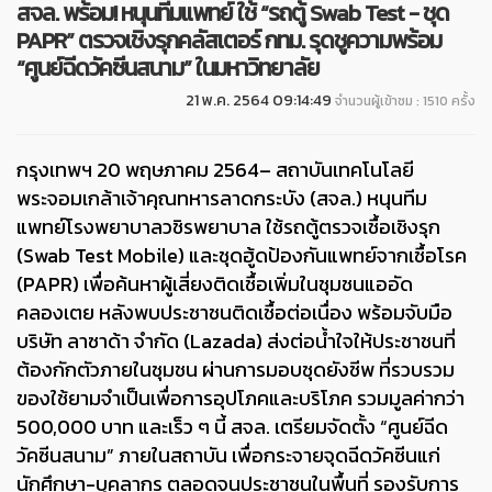
สจล. พร้อม! หนุนทีมแพทย์ ใช้ “รถตู้ Swab Test - ชุด
PAPR” ตรวจเชิงรุกคลัสเตอร์ กทม. รุดชูความพร้อม
“ศูนย์ฉีดวัคซีนสนาม” ในมหาวิทยาลัย
21 พ.ค. 2564 09:14:49
จำนวนผู้เข้าชม : 1510 ครั้ง
กรุงเทพฯ 20 พฤษภาคม 2564– สถาบันเทคโนโลยี
พระจอมเกล้าเจ้าคุณทหารลาดกระบัง (สจล.) หนุนทีม
แพทย์โรงพยาบาลวชิรพยาบาล ใช้รถตู้ตรวจเชื้อเชิงรุก
(Swab Test Mobile) และชุดฮู้ดป้องกันแพทย์จากเชื้อโรค
(PAPR) เพื่อค้นหาผู้เสี่ยงติดเชื้อเพิ่มในชุมชนแออัด
คลองเตย หลังพบประชาชนติดเชื้อต่อเนื่อง พร้อมจับมือ
บริษัท ลาซาด้า จำกัด (Lazada) ส่งต่อน้ำใจให้ประชาชนที่
ต้องกักตัวภายในชุมชน ผ่านการมอบชุดยังชีพ ที่รวบรวม
ของใช้ยามจำเป็นเพื่อการอุปโภคและบริโภค รวมมูลค่ากว่า
500,000 บาท และเร็ว ๆ นี้ สจล. เตรียมจัดตั้ง “ศูนย์ฉีด
วัคซีนสนาม” ภายในสถาบัน เพื่อกระจายจุดฉีดวัคซีนแก่
นักศึกษา-บุคลากร ตลอดจนประชาชนในพื้นที่ รองรับการ