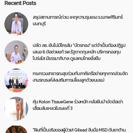
Recent Posts
สรุปสถานการณ์ด่วน: เหตุความรุนแรง ร.ร.เทพศิรินทร์
นนทบุรี
ปลัด สธ. ยันไม่มีใครล้ม "บัตรทอง" แต่จำเป็นต้องปฏิรูป
เสนอ 6 ข้อช่วยแก้ รพ.รัฐขาดทุนหนัก บริหารกองทุน
โปร่งใส มีธรรมาภิบาล ดูแลคนไทยยั่งยืน
กระทรวงสาธารณสุขร่วมกับภาคีเครือข่ายทุกภาคส่วนจัด
งานรณรงค์ส่งเสริมการเลี้ยงลูกด้วยนมแม่
หุ้น Kolon TissueGene ร่วงหนัก หลังยีนบำบัดข้อเข่า
เสื่อมล้มเหลวในระยะที่ 3
"ฝันที่เป็นจริงของผู้ป่วย! Gilead จับมือ MSD ดันยาต้าน