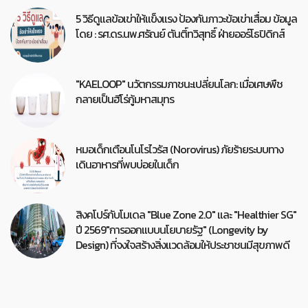
5 วิธีดูแลข้อเข่าให้แข็งแรง ป้องกันภาวะข้อเข่าเสื่อม ข้อมูล
โดย : รศ.ดร.นพ.ศรัณย์ ตันติ์ทวิสุทธิ์ ฝ่ายออร์โธปิดิกส์
"KAELOOP" นวัตกรรมภาชนะเปลี่ยนโลก: เมื่อเศษพืช
กลายเป็นฮีโร่กู้มหาสมุทร
หมอเด็กเตือนโนโรไวรัส (Norovirus) ภัยร้ายระบบทาง
เดินอาหารที่พบบ่อยในเด็ก
สิงคโปร์กับโมเดล "Blue Zone 2.0" และ "Healthier SG"
ปี 2569"การออกแบบนโยบายรัฐ" (Longevity by
Design) ที่จงใจสร้างสิ่งแวดล้อมให้ประชาชนมีสุขภาพดี