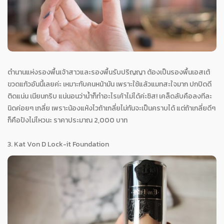
ตำนานแห่งรองพื้นเจ้าสาวและรองพื้นรับปริญญา ต้องเป็นรองพื้นเอสเต้
ขวดแก้วอันนี้เลยค่ะ เหมาะกับคนหน้ามัน เพราะใช้แล้วแมทสะใจมาก ปกปิดดี
ติดแน่น เนียนกริบ แน่นอนว่าน้ำก็ทำอะไรเค้าไม่ได้ค่ะซิส! เคล็ดลับคือลงทีละ
นิดค่อยๆ เกลี่ย เพราะน้องแห้งไวถ้าเกลี่ยไม่ทันจะเป็นคราบได้ แต่ถ้าเกลี่ยดีๆ
ก็คือปังไม่ไหวนะ ราคาประมาณ 2,000 บาท
3. Kat Von D Lock-it Foundation