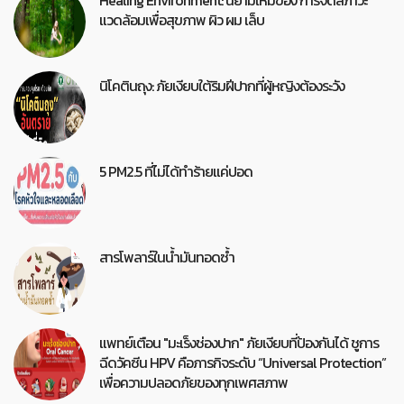
Healing Environment: นิยามใหม่ของ การจัดสภาวะ
แวดล้อมเพื่อสุขภาพ ผิว ผม เล็บ
นิโคตินถุง: ภัยเงียบใต้ริมฝีปากที่ผู้หญิงต้องระวัง
5 PM2.5 ที่ไม่ได้ทำร้ายแค่ปอด
สารโพลาร์ในน้ำมันทอดซ้ำ
แพทย์เตือน "มะเร็งช่องปาก" ภัยเงียบที่ป้องกันได้ ชูการ
ฉีดวัคซีน HPV คือภารกิจระดับ “Universal Protection”
เพื่อความปลอดภัยของทุกเพศสภาพ