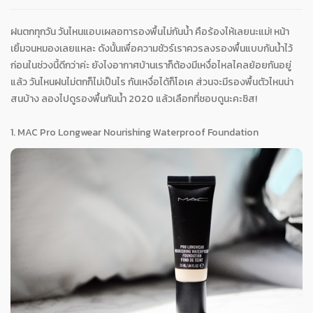
ฝนตกทุกวัน วันไหนแอบเผลอทารองพื้นไม่กันน้ำ คือร้องไห้เลยนะแม่! หน้า
เยิ้มจนหมองเลยแหละ ดังนั้นเพื่อความชัวร์เราควรลงรองพื้นแบบกันน้ำไว้
ก่อนในช่วงนี้ดีกว่าค่ะ ยังไงอากาศบ้านเราก็ต้องมีเหงื่อไหลไคลย้อยกันอยู่
แล้ว วันไหนฝนไม่ตกก็ไม่เป็นไร กันเหงื่อได้ก็โอเค ส่วนจะมีรองพื้นตัวไหนน่า
สนบ้าง ลองไปดูรองพื้นกันน้ำ 2020 แล้วเลือกที่ชอบดูนะคะซิส!
1. MAC Pro Longwear Nourishing Waterproof Foundation