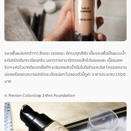
รองพื้นแม่แคทจ้าาาา สีเยอะ เฉดเยอะ มีครบทุกสีผิว เนื้อรองพื้นเป็นแบบน้ำ
แต่ปกปิดดีมาก เนียนกริบ ขนาดว่าเอามาปิดรอยสักได้เลยแหละ เนื้อแมทก
ริบๆ แห้งไวมากต้องเกลี่ยดีๆ แต่แมทแล้วน้ำเนิ้มไม่มีเข้านะคะซิส ใครออกงาน
บ่อยหรือชอบความปกปิดระดับแน่นๆ ไปลองตัวนี้ดูค่ะ ราคาประมาณ 1,500
บาท
4. Revlon Colorstay 24hrs Foundation