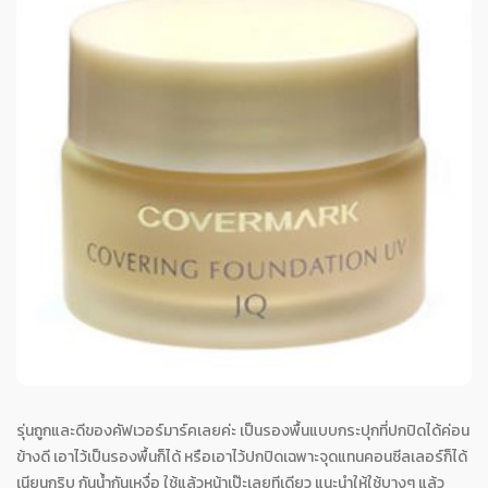
รุ่นถูกและดีของคัฟเวอร์มาร์คเลยค่ะ เป็นรองพื้นแบบกระปุกที่ปกปิดได้ค่อน
ข้างดี เอาไว้เป็นรองพื้นก็ได้ หรือเอาไว้ปกปิดเฉพาะจุดแทนคอนซีลเลอร์ก็ได้
เนียนกริบ กันน้ำกันเหงื่อ ใช้แล้วหน้าเป๊ะเลยทีเดียว แนะนำให้ใช้บางๆ แล้ว