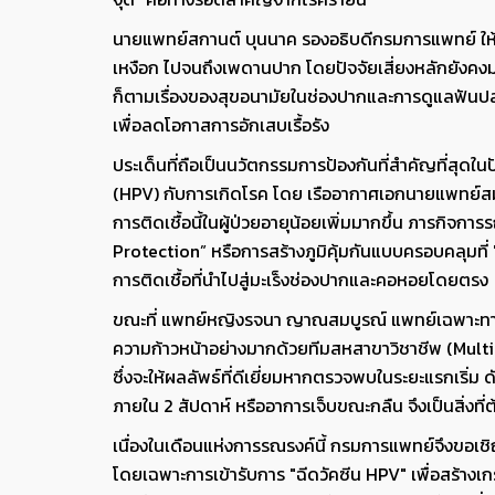
นายแพทย์สกานต์ บุนนาค รองอธิบดีกรมการแพทย์ ให้ข้อ
เหงือก ไปจนถึงเพดานปาก โดยปัจจัยเสี่ยงหลักยังคงม
ก็ตามเรื่องของสุขอนามัยในช่องปากและการดูแลฟันปลอ
เพื่อลดโอกาสการอักเสบเรื้อรัง
ประเด็นที่ถือเป็นนวัตกรรมการป้องกันที่สำคัญที่สุด
(HPV) กับการเกิดโรค โดย เรืออากาศเอกนายแพทย์สมชา
การติดเชื้อนี้ในผู้ป่วยอายุน้อยเพิ่มมากขึ้น ภารกิจการ
Protection” หรือการสร้างภูมิคุ้มกันแบบครอบคลุมที่ 
การติดเชื้อที่นำไปสู่มะเร็งช่องปากและคอหอยโดยตรง
ขณะที่ แพทย์หญิงรจนา ญาณสมบูรณ์ แพทย์เฉพาะทางสา
ความก้าวหน้าอย่างมากด้วยทีมสหสาขาวิชาชีพ (Multid
ซึ่งจะให้ผลลัพธ์ที่ดีเยี่ยมหากตรวจพบในระยะแรกเริ่ม
ภายใน 2 สัปดาห์ หรืออาการเจ็บขณะกลืน จึงเป็นสิ่งที่ต
เนื่องในเดือนแห่งการรณรงค์นี้ กรมการแพทย์จึงขอ
โดยเฉพาะการเข้ารับการ "ฉีดวัคซีน HPV" เพื่อสร้างเ