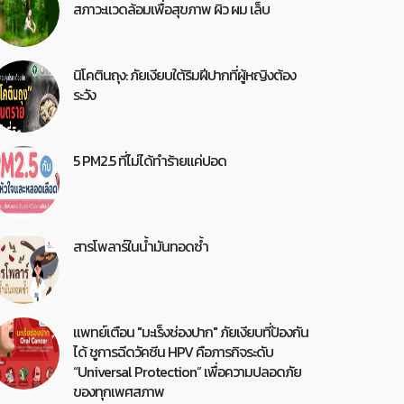
สภาวะแวดล้อมเพื่อสุขภาพ ผิว ผม เล็บ
นิโคตินถุง: ภัยเงียบใต้ริมฝีปากที่ผู้หญิงต้อง
ระวัง
5 PM2.5 ที่ไม่ได้ทำร้ายแค่ปอด
สารโพลาร์ในน้ำมันทอดซ้ำ
แพทย์เตือน "มะเร็งช่องปาก" ภัยเงียบที่ป้องกัน
ได้ ชูการฉีดวัคซีน HPV คือภารกิจระดับ
“Universal Protection” เพื่อความปลอดภัย
ของทุกเพศสภาพ