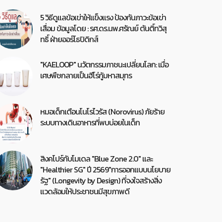
5 วิธีดูแลข้อเข่าให้แข็งแรง ป้องกันภาวะข้อเข่า
เสื่อม ข้อมูลโดย : รศ.ดร.นพ.ศรัณย์ ตันติ์ทวิสุ
ทธิ์ ฝ่ายออร์โธปิดิกส์
"KAELOOP" นวัตกรรมภาชนะเปลี่ยนโลก: เมื่อ
เศษพืชกลายเป็นฮีโร่กู้มหาสมุทร
หมอเด็กเตือนโนโรไวรัส (Norovirus) ภัยร้าย
ระบบทางเดินอาหารที่พบบ่อยในเด็ก
สิงคโปร์กับโมเดล "Blue Zone 2.0" และ
"Healthier SG" ปี 2569"การออกแบบนโยบาย
รัฐ" (Longevity by Design) ที่จงใจสร้างสิ่ง
แวดล้อมให้ประชาชนมีสุขภาพดี