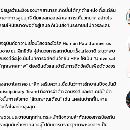
มูลว่ามะเร็งช่องปากสามารถเกิดขึ้นได้ทุกตำแหน่ง ตั้งแต่ลิ้น
าจากการสูบบุหรี่ ดื่มแอลกอฮอล์ และการเคี้ยวหมาก อย่างไร
มให้มีขนาดพอดีอยู่เสมอ ก็เป็นสิ่งที่ประชาชนไม่ควรละเลย
ในปัจจุบันคือความเชื่อมโยงของไวรัส Human Papillomavirus
ย ธนะสิทธิชัย ผู้อำนวยการสถาบันมะเร็งแห่งชาติ ระบุว่าพบ
รณรงค์จึงมุ่งเน้นไปที่การผลักดันวัคซีน HPV ให้เป็น “Universal
"ทุกเพศสภาพ" ต้องตื่นตัวและเข้ารับการฉีดวัคซีนเพื่อตัดวงจร
ขาโสต ศอ นาสิก เสริมความเชื่อมั่นว่าการรักษาในปัจจุบันมี
isciplinary Team) ทั้งการผ่าตัด ฉายรังสี และยาเคมีบำบัด
 ดังนั้นการสังเกต "สัญญาณเตือน" เช่น แผลในปากที่ไม่หาย
้องใส่ใจอย่างสูงสุด
เชิญชวนประชาชนทุกท่านตระหนักถึงความสำคัญของการป้องกัน
กราะคุ้มกันร่างกายควบคู่ไปกับการตรวจสุขภาพช่องปากเป็น