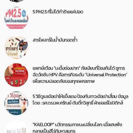
5 PM2.5 ที่ไม่ได้ทำร้ายแค่ปอด
สารโพลาร์ในน้ำมันทอดซ้ำ
แพทย์เตือน "มะเร็งช่องปาก" ภัยเงียบที่ป้องกันได้ ชูการ
ฉีดวัคซีน HPV คือภารกิจระดับ “Universal Protection”
เพื่อความปลอดภัยของทุกเพศสภาพ
5 วิธีดูแลข้อเข่าให้แข็งแรง ป้องกันภาวะข้อเข่าเสื่อม ข้อมูล
โดย : รศ.ดร.นพ.ศรัณย์ ตันติ์ทวิสุทธิ์ ฝ่ายออร์โธปิดิกส์
"KAELOOP" นวัตกรรมภาชนะเปลี่ยนโลก: เมื่อเศษพืช
กลายเป็นฮีโร่กู้มหาสมุทร