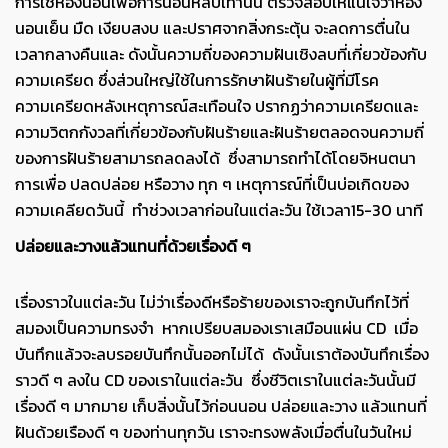
การใช้ห้องนอนเพื่อการนอนหลับเท่านั้น ตรวจสอบให้แน่ใจว่าห้อง
นอนเย็น มืด เงียบสงบ และปราศจากสิ่งกระตุ้น จะลดการตื่นใน
เวลากลางคืนและ ดังนั้นความถี่ของความฝันเชิงลบที่เกี่ยวข้องกับ
ความเครียด ซึ่งส่วนใหญ่ใช้ในการรักษาฝันร้ายในผู้ที่มีโรค
ความเครียดหลังเหตุการณ์สะเทือนใจ ปรากฏว่าความเครียดและ
ความวิตกกังวลที่เกี่ยวข้องกับฝันร้ายและฝันร้ายตลอดจนความถี่
ของการฝันร้ายสามารถลดลงได้ ซึ่งสามารถทำได้โดยจิหนตนา
การเพื่อ ปลดปล่อย หรือวาง ทุก ๆ เหตุการณ์ที่เป็นบ่อเกิดของ
ความเคลียดวันนี้ ทำช่วงเวลาก่อนในแต่ละวัน ใช้เวลา15-30 นาที
ปล่อยและวางแล้วแทนที่ด้วยเรื่องดี ๆ
เรื่องราวในแต่ละวัน ไม่ว่าเรื่องดีหรือร้ายของเราจะถูกบันทึกไว้ที่
สมองเป็นความทรงจำ หากเปรียบสมองเราเสมือนแผ่น CD เมื่อ
บันทึกแล้วจะลบรอยบันทึกนั้นออกไม่ได้ ดังนั้นเราต้องบันทึกเรื่อง
ราวดี ๆ ลงใน CD ของเราในแต่ละวัน ซึ่งชีวิตเราในแต่ละวันนั้นมี
เรื่องดี ๆ มากมาย เก็บสิ่งนั้นไว้ก่อนนอน ปล่อยและวาง แล้วแทนที่
ฝันด้วยเรืองดี ๆ ของท่านทุกวัน เราจะทรงพลังเมื่อตื่นในวันใหม่