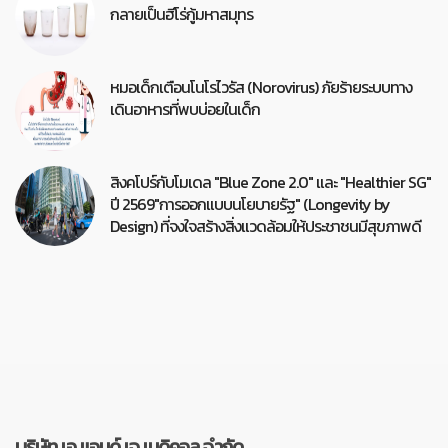
กลายเป็นฮีโร่กู้มหาสมุทร
หมอเด็กเตือนโนโรไวรัส (Norovirus) ภัยร้ายระบบทาง
เดินอาหารที่พบบ่อยในเด็ก
สิงคโปร์กับโมเดล "Blue Zone 2.0" และ "Healthier SG"
ปี 2569"การออกแบบนโยบายรัฐ" (Longevity by
Design) ที่จงใจสร้างสิ่งแวดล้อมให้ประชาชนมีสุขภาพดี
บริษัท เอ แอนด์ เจ เมดิคอล จำกัด.