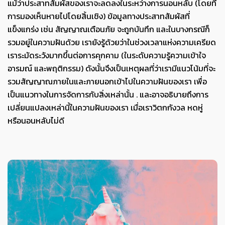
แม้ว่าประสาทสัมผัสของเราจะลดลงในระหว่างการนอนหลับ (โดยที่
การมองเห็นหายไปโดยสิ้นเชิง) ข้อมูลทางประสาทสัมผัสที่
แข็งแกร่ง เช่น สัญญาณเตือนภัย จะถูกบันทึก และในบางกรณีก็
รวมอยู่ในความฝันด้วย เรายังรู้ด้วยว่าในช่วงเวลาแห่งความเครียด
เราระมัดระวังมากขึ้นต่อการคุกคาม (ในระดับความรู้ความเข้าใจ
อารมณ์ และพฤติกรรม) ดังนั้นจึงเป็นเหตุผลที่ว่าเรามีแนวโน้มที่จะ
รวมสัญญาณภายในและภายนอกเข้าไปในความฝันของเรา เพื่อ
เป็นแนวทางในการจัดการกับสิ่งเหล่านั้น . และอาจอธิบายถึงการ
เปลี่ยนแปลงเหล่านี้ในความฝันของเรา เมื่อเราวิตกกังวล หดหู่
หรือนอนหลับไม่ดี