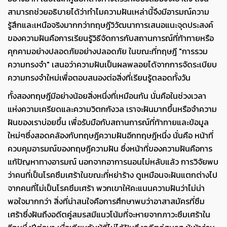
สามารถช่วยอธิบายได้ว่าทำไมความฝันเหล่านี้จึงมีอารมณ์ความ
รู้สึกและเหนือจริงมากกว่าทฤษฎีวิวัฒนาการเสนอแนะจุดประสงค์
ของความฝันคือการเรียนรู้วิธีจัดการกับสถานการณ์ที่ท้าทายหรือ
คุกคามอย่างปลอดภัยอย่างปลอดภัย ในขณะที่ทฤษฎี "การรวม
ความทรงจำ" เสนอว่าความฝันเป็นผลพลอยได้จากการจัดระเบียบ
ความทรงจำใหม่เพื่อตอบสนองต่อสิ่งที่เรียนรู้ตลอดทั้งวัน
ทั้งสองทฤษฎีมีอย่างน้อยสิ่งหนึ่งที่เหมือนกัน นั่นคือในช่วงเวลา
แห่งความเครียดและความวิตกกังวล เราจะฝันมากขึ้นหรือจำความ
ฝันของเราบ่อยขึ้น เพื่อรับมือกับสถานการณ์ที่ท้าทายและข้อมูล
ใหม่ๆซึ่งสอดคล้องกับทฤษฎีความฝันอีกทฤษฎีหนึ่ง นั่นคือ หน้าที่
ควบคุมอารมณ์ของทฤษฎีความฝัน ซึ่งหน้าที่ของความฝันคือการ
แก้ปัญหาทางอารมณ์ นอกจากอาการนอนไม่หลับแล้ว การวิจัยพบ
ว่าคนที่เป็นโรคซึมเศร้าในขณะที่หย่าร้าง ดูเหมือนจะฝันแตกต่างไป
จากคนที่ไม่เป็นโรคซึมเศร้า พวกเขาให้คะแนนความฝันว่าไม่น่า
พอใจมากกว่า สิ่งที่น่าสนใจคือการศึกษาพบว่าอาสาสมัครที่ซึม
เศร้าซึ่งฝันถึงอดีตคู่สมรสมีแนวโน้มที่จะหายจากภาวะซึมเศร้าใน