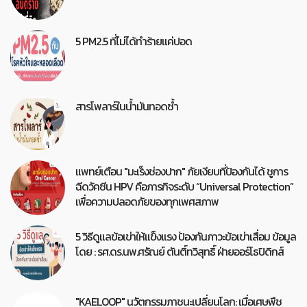
5 PM2.5 ที่ไม่ได้ทำร้ายแค่ปอด
สารโพลาร์ในน้ำมันทอดซ้ำ
แพทย์เตือน "มะเร็งช่องปาก" ภัยเงียบที่ป้องกันได้ ชูการ
ฉีดวัคซีน HPV คือภารกิจระดับ “Universal Protection”
เพื่อความปลอดภัยของทุกเพศสภาพ
5 วิธีดูแลข้อเข่าให้แข็งแรง ป้องกันภาวะข้อเข่าเสื่อม ข้อมูล
โดย : รศ.ดร.นพ.ศรัณย์ ตันติ์ทวิสุทธิ์ ฝ่ายออร์โธปิดิกส์
"KAELOOP" นวัตกรรมภาชนะเปลี่ยนโลก: เมื่อเศษพืช