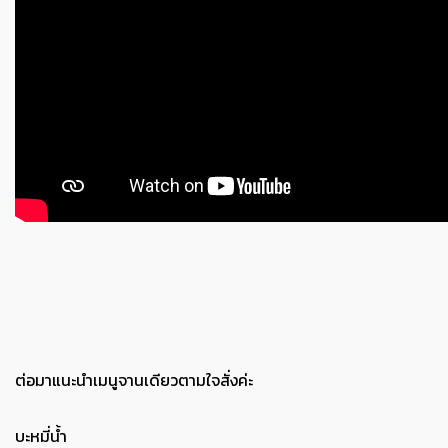
ต่อมาแนะนำเมนูจานเดียวตามใจสั่งค่ะ
บะหมี่น้ำ