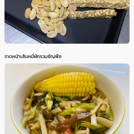
ราดหน้าเส้นหมี่ผักรวมธัญพืช