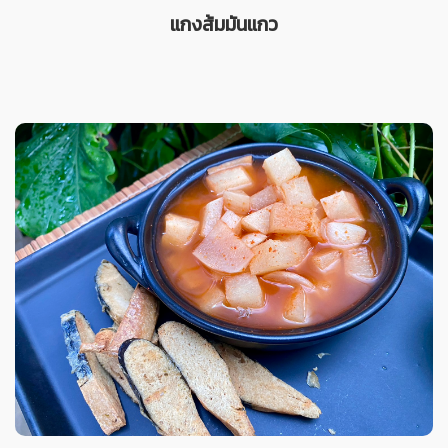
แกงส้มมันแกว