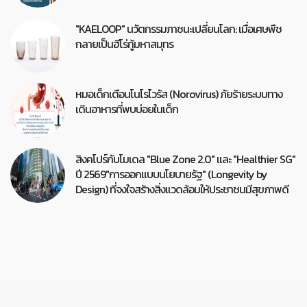
"KAELOOP" นวัตกรรมภาชนะเปลี่ยนโลก: เมื่อเศษพืช
กลายเป็นฮีโร่กู้มหาสมุทร
หมอเด็กเตือนโนโรไวรัส (Norovirus) ภัยร้ายระบบทาง
เดินอาหารที่พบบ่อยในเด็ก
สิงคโปร์กับโมเดล "Blue Zone 2.0" และ "Healthier SG"
ปี 2569"การออกแบบนโยบายรัฐ" (Longevity by
Design) ที่จงใจสร้างสิ่งแวดล้อมให้ประชาชนมีสุขภาพดี