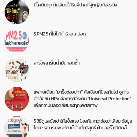
นิโคตินถุง: ภัยเงียบใต้ริมฝีปากที่ผู้หญิงต้องระวัง
5 PM2.5 ที่ไม่ได้ทำร้ายแค่ปอด
สารโพลาร์ในน้ำมันทอดซ้ำ
แพทย์เตือน "มะเร็งช่องปาก" ภัยเงียบที่ป้องกันได้ ชูการ
ฉีดวัคซีน HPV คือภารกิจระดับ “Universal Protection”
เพื่อความปลอดภัยของทุกเพศสภาพ
5 วิธีดูแลข้อเข่าให้แข็งแรง ป้องกันภาวะข้อเข่าเสื่อม ข้อมูล
โดย : รศ.ดร.นพ.ศรัณย์ ตันติ์ทวิสุทธิ์ ฝ่ายออร์โธปิดิกส์