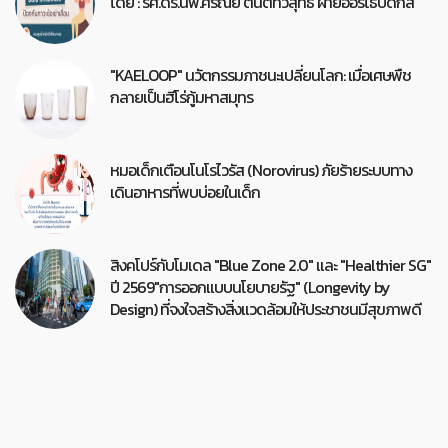
โดย : รศ.ดร.นพ.ศรัณย์ ตันติ์ทวิสุทธิ์ ฝ่ายออร์โธปิดิกส์
"KAELOOP" นวัตกรรมภาชนะเปลี่ยนโลก: เมื่อเศษพืช
กลายเป็นฮีโร่กู้มหาสมุทร
หมอเด็กเตือนโนโรไวรัส (Norovirus) ภัยร้ายระบบทาง
เดินอาหารที่พบบ่อยในเด็ก
สิงคโปร์กับโมเดล "Blue Zone 2.0" และ "Healthier SG"
ปี 2569"การออกแบบนโยบายรัฐ" (Longevity by
Design) ที่จงใจสร้างสิ่งแวดล้อมให้ประชาชนมีสุขภาพดี