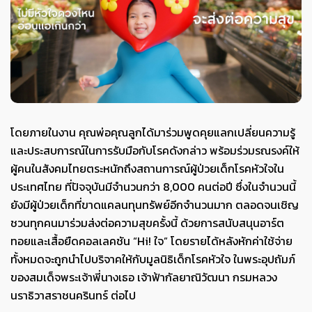
โดยภายในงาน คุณพ่อคุณลูกได้มาร่วมพูดคุยแลกเปลี่ยนความรู้
และประสบการณ์ในการรับมือกับโรคดังกล่าว พร้อมร่วมรณรงค์ให้
ผู้คนในสังคมไทยตระหนักถึงสถานการณ์ผู้ป่วยเด็กโรคหัวใจใน
ประเทศไทย ที่ปัจจุบันมีจำนวนกว่า 8,000 คนต่อปี ซึ่งในจำนวนนี้
ยังมีผู้ป่วยเด็กที่ขาดแคลนทุนทรัพย์อีกจำนวนมาก ตลอดจนเชิญ
ชวนทุกคนมาร่วมส่งต่อความสุขครั้งนี้ ด้วยการสนับสนุนอาร์ต
ทอยและเสื้อยืดคอลเลคชัน “Hi! ใจ” โดยรายได้หลังหักค่าใช้จ่าย
ทั้งหมดจะถูกนำไปบริจาคให้กับมูลนิธิเด็กโรคหัวใจ ในพระอุปถัมภ์
ของสมเด็จพระเจ้าพี่นางเธอ เจ้าฟ้ากัลยาณิวัฒนา กรมหลวง
นราธิวาสราชนครินทร์ ต่อไป