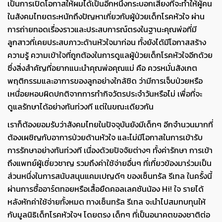
เป็นการเปิดโอกาสให้ผมได้เป็นอีกหนึ่งกระบอกเสียงที่จะทำให้ผู้คน
ในสังคมไทยตระหนักถึงปัญหาเกี่ยวกับผู้ป่วยเด็กโรคหัวใจ ผ่าน
การถ่ายทอดเรื่องราวและประสบการณ์ตรงในฐานะคุณพ่อที่มี
ลูกสาวที่เคยประสบภาวะด้านหัวใจมาก่อน ทั้งยังได้มีโอกาสสร้าง
ความรู้ ความเข้าใจที่ถูกต้องในการดูแลผู้ป่วยเด็กโรคหัวใจอีกด้วย
ซึ่งสิ่งสำคัญที่อยากแนะนำคุณพ่อคุณแม่ คือ ควรหมั่นสังเกต
พฤติกรรมและอาการของลูกอย่างใกล้ชิด ว่ามีการเจ็บป่วยหรือ
เหนื่อยหอบผิดปกติจากการทำกิจวัตรประจำวันหรือไม่ เพื่อที่จะ
ดูแลรักษาได้อย่างทันท่วงที แต่ในขณะเดียวกัน
เราก็ต้องยอมรับว่าสังคมไทยในปัจจุบันยังมีเด็กๆ อีกจำนวนมากที่
ต้องเผชิญกับอาการป่วยด้านหัวใจ และไม่มีโอกาสในการเข้ารับ
การรักษาอย่างทันท่วงที เนื่องด้วยปัจจัยต่างๆ ทั้งค่ารักษา การเข้า
ถึงแพทย์ผู้เชี่ยวชาญ รวมถึงค่าใช้จ่ายอื่นๆ ที่เกี่ยวข้องมาร่วมเป็น
ส่วนหนึ่งในการสนับสนุนแคมเปญดีๆ ของเซ็นทรัล รีเทล ในครั้งนี้
ผ่านการซื้ออาร์ตทอยหรือเสื้อยืดคอลเลคชันน้อง Hi! ใจ รายได้
หลังหักค่าใช้จ่ายทั้งหมด ทางเซ็นทรัล รีเทล จะนำไปสมทบทุนให้
กับมูลนิธิเด็กโรคหัวใจฯ โดยตรง เด็กๆ ที่เป็นอนาคตของชาติต่อ