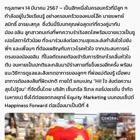
กรุงเทพฯ 14 มีนาคม 2567 – เป็นอีกหนึ่งในครอบครัวที่มีลูก ๆ
กำลังอยู่ในวัยเรียนรู้ อย่างครอบครัวของหมอโอ๊ค นายแพทย์
สมิทธิ์ อารยะสกุล ซึ่งวันนี้รับบทคุณพ่อสุดเท่ที่ควงคู่มากับ
น้อง อลิน ลูกสาวคนเก่งที่พกความร่าเริงสดใสพร้อมฉายแววเป็นซู
เปอร์สตาร์ตัวน้อย ที่จะมาร่วมส่งต่อความสุขและส่งกำลังใจไปยัง
พี่ๆ และเพื่อนๆ ที่ต้องเผชิญกับภาวะโรคหัวใจ จากประสบการณ์
ตรงของน้องอลิน ที่ในอดีตเคยต้องเข้ารับการรักษาโรคลิ้นหัวใจ
ตีบ จนหายเป็นปกติและกลับมามีร่างกายที่แข็งแรงอีกครั้ง พร้อม
แนะวิธีการดูแลและสังเกตอาการของลูกๆ ที่พ่อแม่ต้องรู้ เมื่อพบ
อาการต้องสงสัยที่ผิดปกติ ภายใต้ แคมเปญ “Hi! ใจ ส่งต่อความ
สุขไม่รู้จบ” ที่จัดขึ้นโดย บริษัท เซ็นทรัล รีเทล คอร์ปอเรชั่น จำกัด
(มหาชน) ซึ่งได้ต่อยอดกลยุทธ์ Equity Marketing บนคอนเซ็ปต์
Happiness Forward ต่อเนื่องมาเป็นปีที่ 4