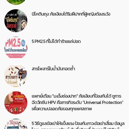
นิโคตินถุง: ภัยเงียบใต้ริมฝีปากที่ผู้หญิงต้องระวัง
5 PM2.5 ที่ไม่ได้ทำร้ายแค่ปอด
สารโพลาร์ในน้ำมันทอดซ้ำ
แพทย์เตือน "มะเร็งช่องปาก" ภัยเงียบที่ป้องกันได้ ชูการ
ฉีดวัคซีน HPV คือภารกิจระดับ “Universal Protection”
เพื่อความปลอดภัยของทุกเพศสภาพ
5 วิธีดูแลข้อเข่าให้แข็งแรง ป้องกันภาวะข้อเข่าเสื่อม ข้อมูล