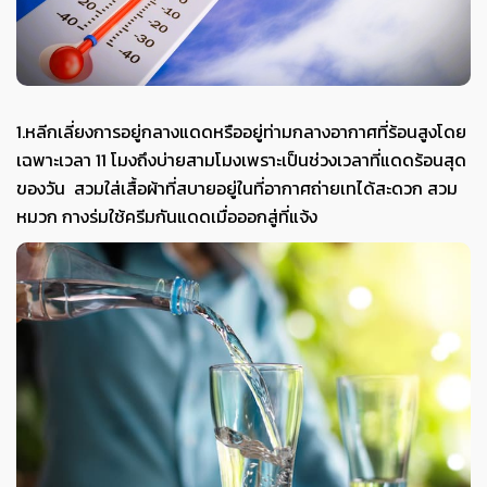
1.หลีกเลี่ยงการอยู่กลางแดดหรืออยู่ท่ามกลางอากาศที่ร้อนสูงโดย
เฉพาะเวลา 11 โมงถึงบ่ายสามโมงเพราะเป็นช่วงเวลาที่แดดร้อนสุด
ของวัน สวมใส่เสื้อผ้าที่สบายอยู่ในที่อากาศถ่ายเทได้สะดวก สวม
หมวก กางร่มใช้ครีมกันแดดเมื่อออกสู่ที่แจ้ง