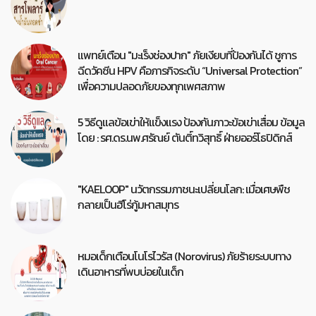
แพทย์เตือน "มะเร็งช่องปาก" ภัยเงียบที่ป้องกันได้ ชูการ
ฉีดวัคซีน HPV คือภารกิจระดับ “Universal Protection”
เพื่อความปลอดภัยของทุกเพศสภาพ
5 วิธีดูแลข้อเข่าให้แข็งแรง ป้องกันภาวะข้อเข่าเสื่อม ข้อมูล
โดย : รศ.ดร.นพ.ศรัณย์ ตันติ์ทวิสุทธิ์ ฝ่ายออร์โธปิดิกส์
"KAELOOP" นวัตกรรมภาชนะเปลี่ยนโลก: เมื่อเศษพืช
กลายเป็นฮีโร่กู้มหาสมุทร
หมอเด็กเตือนโนโรไวรัส (Norovirus) ภัยร้ายระบบทาง
เดินอาหารที่พบบ่อยในเด็ก