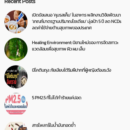
Recent Posts
เปิดข้อเสนอ ‘คุมรสเค็ม’ ในอาหาร พลิกงานวิจัยพัฒนา
‘เกณฑ์มาตรฐานปริมาณโซเดียม’ มุ่งเป้า 5 ปี ลด NCDs
ลดค่าใช้จ่ายด้านสุขภาพของประเทศ
Healing Environment: นิยามใหม่ของ การจัดสภาวะ
แวดล้อมเพื่อสุขภาพ ผิว ผม เล็บ
นิโคตินถุง: ภัยเงียบใต้ริมฝีปากที่ผู้หญิงต้องระวัง
5 PM2.5 ที่ไม่ได้ทำร้ายแค่ปอด
สารโพลาร์ในน้ำมันทอดซ้ำ