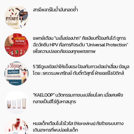
สารโพลาร์ในน้ำมันทอดซ้ำ
แพทย์เตือน "มะเร็งช่องปาก" ภัยเงียบที่ป้องกันได้ ชูการ
ฉีดวัคซีน HPV คือภารกิจระดับ “Universal Protection”
เพื่อความปลอดภัยของทุกเพศสภาพ
5 วิธีดูแลข้อเข่าให้แข็งแรง ป้องกันภาวะข้อเข่าเสื่อม ข้อมูล
โดย : รศ.ดร.นพ.ศรัณย์ ตันติ์ทวิสุทธิ์ ฝ่ายออร์โธปิดิกส์
"KAELOOP" นวัตกรรมภาชนะเปลี่ยนโลก: เมื่อเศษพืช
กลายเป็นฮีโร่กู้มหาสมุทร
หมอเด็กเตือนโนโรไวรัส (Norovirus) ภัยร้ายระบบทาง
เดินอาหารที่พบบ่อยในเด็ก