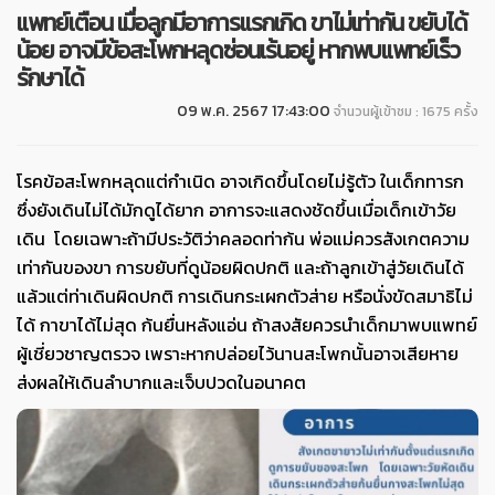
แพทย์เตือน เมื่อลูกมีอาการแรกเกิด ขาไม่เท่ากัน ขยับได้
น้อย อาจมีข้อสะโพกหลุดซ่อนเร้นอยู่ หากพบแพทย์เร็ว
รักษาได้
09 พ.ค. 2567 17:43:00
จำนวนผู้เข้าชม : 1675 ครั้ง
โรคข้อสะโพกหลุดแต่กำเนิด อาจเกิดขึ้นโดยไม่รู้ตัว ในเด็กทารก
ซึ่งยังเดินไม่ได้มักดูได้ยาก อาการจะแสดงชัดขึ้นเมื่อเด็กเข้าวัย
เดิน โดยเฉพาะถ้ามีประวัติว่าคลอดท่าก้น พ่อแม่ควรสังเกตความ
เท่ากันของขา การขยับที่ดูน้อยผิดปกติ และถ้าลูกเข้าสู่วัยเดินได้
แล้วแต่ท่าเดินผิดปกติ การเดินกระเผกตัวส่าย หรือนั่งขัดสมาธิไม่
ได้ กาขาได้ไม่สุด ก้นยื่นหลังแอ่น ถ้าสงสัยควรนำเด็กมา
พบแพทย์
ผู้เชี่ยวชาญตรวจ เพราะหากปล่อยไว้นานสะโพกนั้นอาจเสียหาย
ส่งผลให้เดินลำบากและเจ็บปวดในอนาคต