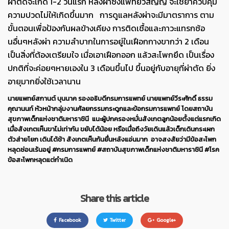
ผ่าตัดจะเกิด 1-2 วันแรก หลังผ่าซึ่งแพทย์วิสัญญี จะใช้ยาควบคุม
ความปวดไม่ให้เกิดขึ้นมาก การดูแลหลังผ่าจะมีมาตราการ ตาม
ขั้นตอนเพื่อป้องกันผลข้างเคียง การติดเชื้อและภาวะแทรกซ้อ
นอื่นๆหลังผ่า ความลำบากในการอยู่ในเฝือกกางขากว่า 2 เดือน
เป็นสิ่งที่ต้องเตรียมใจ เมื่อเอาเฝือกออก แล้วสะโพกยึด เป็นเรื่อง
ปกติที่จะค่อยๆหายเองใน 3 เดือนขึ้นไป ขึ้นอยู่กับอายุที่ผ่าตัด ยิ่ง
อายุมากยิ่งใช้เวลานาน
นายแพทย์สกานต์ บุนนาค รองอธิบดีกรมการแพทย์ นายแพทย์วีระศักดิ์ ธรรม
คุณานนท์ หัวหน้ากลุ่มงานศัลยกรรมกระดูกและข้อกรมการแพทย์ โดยสถาบัน
สุขภาพเด็กแห่งชาติมหาราชินี แนะผู้ปกครองหมั่นสังเกตลูกน้อยตั้งแต่แรกเกิด
เมื่อสังเกตเห็นขาไม่เท่ากัน ขยับได้น้อย หรือเมื่อถึงวัยเดินแล้วเด็กเดินกระเผก
ตัวส่ายโยก เดินได้ช้า สังเกตเห็นก้นยื่นหลังแอ่นมาก อาจสงสัยว่ามีข้อสะโพก
หลุดซ่อนเร้นอยู่ #กรมการแพทย์ #สถาบันสุขภาพเด็กแห่งชาติมหาราชินี #โรค
ข้อสะโพกหลุดแต่กำเนิด
Share this article
Facebook
Twitter
Google+