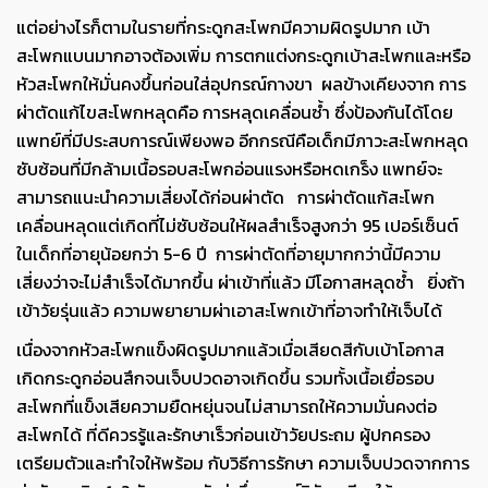
แต่อย่างไรก็ตามในรายที่กระดูกสะโพกมีความผิดรูปมาก เบ้า
สะโพกแบนมากอาจต้องเพิ่ม การตกแต่งกระดูกเบ้าสะโพกและหรือ
หัวสะโพกให้มั่นคงขึ้นก่อนใส่อุปกรณ์กางขา ผลข้างเคียงจาก การ
ผ่าตัดแก้ไขสะโพกหลุดคือ การหลุดเคลื่อนซ้ำ ซึ่งป้องกันได้โดย
แพทย์ที่มีประสบการณ์เพียงพอ อีกกรณีคือเด็กมีภาวะสะโพกหลุด
ซับซ้อนที่มีกล้ามเนื้อรอบสะโพกอ่อนแรงหรือหดเกร็ง แพทย์จะ
สามารถแนะนำความเสี่ยงได้ก่อนผ่าตัด การผ่าตัดแก้สะโพก
เคลื่อนหลุดแต่เกิดที่ไม่ซับซ้อนให้ผลสำเร็จสูงกว่า 95 เปอร์เซ็นต์
ในเด็กที่อายุน้อยกว่า 5-6 ปี การผ่าตัดที่อายุมากกว่านี้มีความ
เสี่ยงว่าจะไม่สำเร็จได้มากขึ้น ผ่าเข้าที่แล้ว มีโอกาสหลุดซ้ำ ยิ่งถ้า
เข้าวัยรุ่นแล้ว ความพยายามผ่าเอาสะโพกเข้าที่อาจทำให้เจ็บได้
เนื่องจากหัวสะโพกแข็งผิดรูปมากแล้วเมื่อเสียดสีกับเบ้าโอกาส
เกิดกระดูกอ่อนสึกจนเจ็บปวดอาจเกิดขึ้น รวมทั้งเนื้อเยื่อรอบ
สะโพกที่แข็งเสียความยืดหยุ่นจนไม่สามารถให้ความมั่นคงต่อ
สะโพกได้ ที่ดีควรรู้และรักษาเร็วก่อนเข้าวัยประถม ผู้ปกครอง
เตรียมตัวและทำใจให้พร้อม กับวิธีการรักษา ความเจ็บปวดจากการ