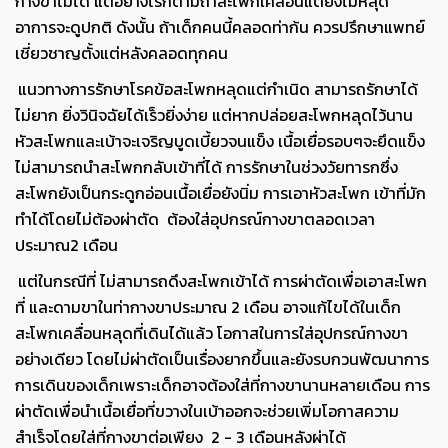
กางขาไม่ได้ แต่อย่างไรก็ตามถ้าสะโพกเคลื่อนแต่ยังไม่หลุด
อาการจะดูปกติ ดังนั้น ถ้าเด็กคนนี้คลอดท่าก้น ควรปรึกษาแพทย์
เชี่ยวชาญตั้งแต่หลังคลอดทุกคน
แนวทางการรักษาโรคข้อสะโพกหลุดแต่กำเนิด สามารถรักษาได้
ไม่ยาก ยิ่งวินิจฉัยได้เร็วยิ่งง่าย แต่หากปล่อยสะโพกหลุดไว้นาน
หัวสะโพกและเบ้าจะเจริญบูดเบี้ยวจนแข็ง เนื้อเยื่อรอบๆจะยึดแข็ง
ไม่สามารถนำสะโพกกลับเข้าที่ได้ การรักษาในช่วงวัยทารกซึ่ง
สะโพกยังเป็นกระดูกอ่อนเนื้อเยื่อยังนิ่ม การเอาหัวสะโพก เข้าที่มัก
ทำได้โดยไม่ต้องผ่าตัด ต้องใส่อุปกรณ์กางขาตลอดเวลา
ประมาณ
2 เดือน
แต่ในกรณีที่ ไม่สามารถดึงสะโพกเข้าได้ การผ่าตัดเพื่อเอาสะโพก
ที่ และดามขาในท่ากางขาประมาณ 2 เดือน อาจแก้ไขได้ในเด็ก
สะโพกเคลื่อนหลุดที่เดินได้แล้ว โอกาสในการใส่อุปกรณ์กางขา
อย่างเดียว โดยไม่ผ่าตัดเป็นเรื่องยากขึ้นและยังรบกวนพัฒนาการ
การเดินของเด็กเพราะเด็กอาจต้องใส่ที่กางขานานหลายเดือน การ
ผ่าตัดเพื่อนำเนื้อเยื่อที่ขวางในเบ้าออกจะช่วยเพิ่มโอกาสความ
สำเร็จโดยใส่ที่กางขาต่อเพียง
2 - 3 เดือนหลังผ่าได้