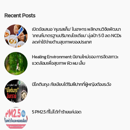
Recent Posts
เปิดข้อเสนอ ‘คุมรสเค็ม’ ในอาหาร พลิกงานวิจัยพัฒนา
‘เกณฑ์มาตรฐานปริมาณโซเดียม’ มุ่งเป้า 5 ปี ลด NCDs
ลดค่าใช้จ่ายด้านสุขภาพของประเทศ
Healing Environment: นิยามใหม่ของ การจัดสภาวะ
แวดล้อมเพื่อสุขภาพ ผิว ผม เล็บ
นิโคตินถุง: ภัยเงียบใต้ริมฝีปากที่ผู้หญิงต้องระวัง
5 PM2.5 ที่ไม่ได้ทำร้ายแค่ปอด