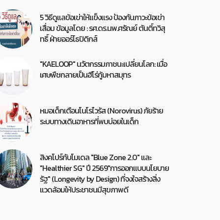
5 วิธีดูแลข้อเข่าให้แข็งแรง ป้องกันภาวะข้อเข่า
เสื่อม ข้อมูลโดย : รศ.ดร.นพ.ศรัณย์ ตันติ์ทวิสุ
ทธิ์ ฝ่ายออร์โธปิดิกส์
"KAELOOP" นวัตกรรมภาชนะเปลี่ยนโลก: เมื่อ
เศษพืชกลายเป็นฮีโร่กู้มหาสมุทร
หมอเด็กเตือนโนโรไวรัส (Norovirus) ภัยร้าย
ระบบทางเดินอาหารที่พบบ่อยในเด็ก
สิงคโปร์กับโมเดล "Blue Zone 2.0" และ
"Healthier SG" ปี 2569"การออกแบบนโยบาย
รัฐ" (Longevity by Design) ที่จงใจสร้างสิ่ง
แวดล้อมให้ประชาชนมีสุขภาพดี