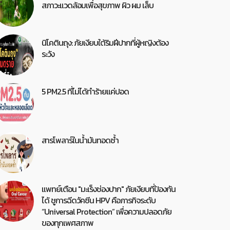
สภาวะแวดล้อมเพื่อสุขภาพ ผิว ผม เล็บ
นิโคตินถุง: ภัยเงียบใต้ริมฝีปากที่ผู้หญิงต้อง
ระวัง
5 PM2.5 ที่ไม่ได้ทำร้ายแค่ปอด
สารโพลาร์ในน้ำมันทอดซ้ำ
แพทย์เตือน "มะเร็งช่องปาก" ภัยเงียบที่ป้องกัน
ได้ ชูการฉีดวัคซีน HPV คือภารกิจระดับ
“Universal Protection” เพื่อความปลอดภัย
ของทุกเพศสภาพ