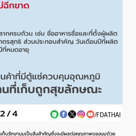
รเก็บรักษานมเป็นสิ่งสำคัญซึ่งจะมีผลต่อคุณภาพของนมด้วย