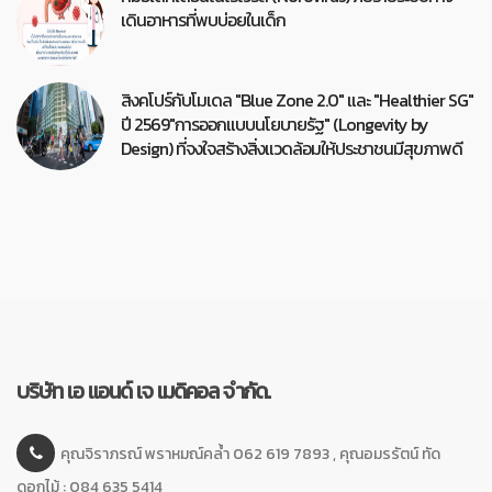
เดินอาหารที่พบบ่อยในเด็ก
สิงคโปร์กับโมเดล "Blue Zone 2.0" และ "Healthier SG"
ปี 2569"การออกแบบนโยบายรัฐ" (Longevity by
Design) ที่จงใจสร้างสิ่งแวดล้อมให้ประชาชนมีสุขภาพดี
บริษัท เอ แอนด์ เจ เมดิคอล จำกัด.
คุณจิราภรณ์ พราหมณ์คล้ำ 062 619 7893 , คุณอมรรัตน์ ทัด
ดอกไม้ : 084 635 5414