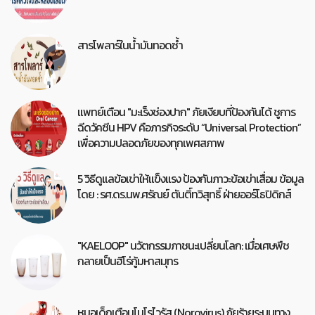
สารโพลาร์ในน้ำมันทอดซ้ำ
แพทย์เตือน "มะเร็งช่องปาก" ภัยเงียบที่ป้องกันได้ ชูการ
ฉีดวัคซีน HPV คือภารกิจระดับ “Universal Protection”
เพื่อความปลอดภัยของทุกเพศสภาพ
5 วิธีดูแลข้อเข่าให้แข็งแรง ป้องกันภาวะข้อเข่าเสื่อม ข้อมูล
โดย : รศ.ดร.นพ.ศรัณย์ ตันติ์ทวิสุทธิ์ ฝ่ายออร์โธปิดิกส์
"KAELOOP" นวัตกรรมภาชนะเปลี่ยนโลก: เมื่อเศษพืช
กลายเป็นฮีโร่กู้มหาสมุทร
หมอเด็กเตือนโนโรไวรัส (Norovirus) ภัยร้ายระบบทาง