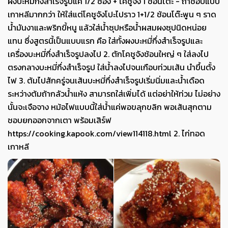
ผงบะหมี่กึ่งสำเร็จรูปแค่ 1/2 ซอง + โคชูจัง 1 ช้อนโต๊ะ - ถ้าชอบแบบ
เกาหลีมากกว่า ให้ใส่แต่โคชูจังโปะไปราว 1+1/2 ช้อนโต๊ะพูน ๆ ราด
น้ำมันงาและพริกขี้หนู แล้วใส่น้ำซุปหรือน้ำผสมผงซุปนิดหน่อย
แทน ซึ่งสูตรนี้เป็นแบบแรก คือ ใส่ทั้งผงบะหมี่กึ่งสำเร็จรูปและ
เครื่องบะหมี่กึ่งสำเร็จรูปลงไป 2. ตักโคชูจังช้อนใหญ่ ๆ ใส่ลงไป
ตรงกลางบะหมี่กึ่งสำเร็จรูป ใส่น้ำลงไปจนเกือบท่วมเส้น นำขึ้นตั้ง
ไฟ 3. ต้มไปสักครู่จนเส้นบะหมี่กึ่งสำเร็จรูปเริ่มนิ่มและน้ำเดือด
ระหว่างต้มถ้ากลัวน้ำแห้ง สามารถใส่เพิ่มได้ แต่อย่าให้ท่วม ไม่อย่าง
นั้นจะเจือจาง หม้อไฟแบบนี้ใส่น้ำแค่พอขลุกขลิก พอเส้นสุกตาม
ชอบยกออกจากเตา พร้อมเสิร์ฟ
https://cooking.kapook.com/view114118.html 2. ไก่ทอด
เกาหลี