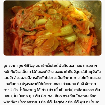
สูตรจาก คุณ Giftzy สมาชิกเว็บไซต์พันทิปดอทคอม ใครอยาก
หมักกิมจิรสเผ็ด ๆ ไว้กินเองที่บ้าน ลองมาทำกิมจิสูตรใส่โคชูจังกัน
เลยจ้า ส่วนผสมมีสารพัดผักไม่ว่าจะเป็นผักกาดขาว ไช้เท้า แครอต
และต้นหอม ปรุงรสชาติให้เผ็ดตามชอบ ส่วนผสม กิมจิ ผักกาด
ขาว 2 หัว น้ำส้มสายชู ไช้เท้า 1 หัว (หั่นเป็นแว่น) เกลือ แครอต ต้น
หอม (หั่นเป็นท่อน) 3 ต้น ขิงบดละเอียด กระเทียมโขลกละเอียด
พริกชี้ฟ้า น้ำตาลทราย 3 ช้อนโต๊ะ โคชูจัง 2 ช้อนโต๊ะพูน ๆ น้ำปลา