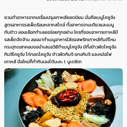
ชวนทำอาหารจากเครื่องปรุงเกาหลียอดนิยม นั่นคือเมนูโคชูจัง
สูตรอาหารรสเผ็ดร้อนหลากสไตล์ ทั้งอาหารจานเดียวและเมนู
กับข้าว ลองเลือกทำเลยอร่อยทุกอย่าง ใครที่ชอบอาหารเกาหลีมี
รสเผ็ดจัดจ้าน ลองมาทำเมนูอาหารใส่ซอสพริกเกาหลีกันดีไหม
กระปุกดอทคอมขอนำเสนอวิธีทำเมนูโคชูจัง มีทั้งข้าวผัดโคชูจัง
กิมจิโคชูจัง ไก่ทอดโคชูจัง ข้าวผัดกิมจิ แกงกิมจิ และหม้อไฟ
เกาหลี มือใหม่ก็ทำกินเองได้นะคะ 1. บูเดชิเก