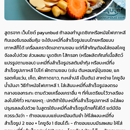
สูตรจาก เว็บไซต์ payunbud ถ้าลองทำบูเดชิเกหรือหม้อไฟเกาหลี
กินเองรับรองอิ่มคุ้ม จะใช้บะหมี่กึ่งสำเร็จรูปแบบไทยหรือแบบ
เกาหลีก็ได้ เครื่องเคราจัดเอาตามชอบ แต่ที่สำคัญต้องใส่ซอสโคชู
จังลงไปด้วย ส่วนผสม บูเดชิเก ไส้กรอก (หรือผลิตภัณฑ์เนื้อสัตว์
แปรรูปตามชอบ) บะหมี่กึ่งสำเร็จรูปรสต้มยำกุ้ง หรือบะหมี่กึ่ง
สำเร็จรูปเกาหลี ไข่ไก่ ผักตามชอบ (เช่น ต้นหอมญี่ปุ่นซอย, แค
รอตหั่นแว่น, เห็ด, ผักกาดขาว, กะหล่ำปลี เป็นต้น) สาหร่าย โคชูจัง
น้ำมันงา วิธีทำหม้อไฟเกาหลี 1. ใส่เส้นบะหมี่กึ่งสำเร็จรูปลงตรง
กลางของกระทะ ตามด้วยเครื่องเคราอื่น ๆ ที่หั่นเตรียมไว้วางเรียง
ลงไปให้ทั่ว หมายเหตุ : ปกติถ้าใช้บะหมี่กึ่งสำเร็จรูปเกาหลี จะใส่ผง
ปรุงรสลงไปด้วย ในสูตรใช้บะหมี่กึ่งสำเร็จรูปไทยก็ใส่ได้ แต่มีข้อ
ควรระวังว่า - ถ้าชอบแบบแซ่บเหมือนต้มยำ ให้ใส่ผงบะหมี่กึ่ง
สำเร็จรูป 2 ซอง + โคชูจัง 1 ช้อนโต๊ะ - ถ้าชอบแบบมีรสผสม ให้ใส่