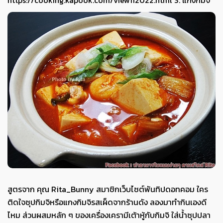
https://cooking.kapook.com/view112022.html 3. แกงกิมจิ
สูตรจาก คุณ Rita_Bunny สมาชิกเว็บไซต์พันทิปดอทคอม ใคร
ติดใจซุปกิมจิหรือแกงกิมจิรสเผ็ดจากร้านดัง ลองมาทำกินเองดี
ไหม ส่วนผสมหลัก ๆ ของเครื่องเครามีเต้าหู้กับกิมจิ ใส่น้ำซุปปลา