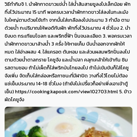
วิธีทำกิมจิ 1. นำผักกาดขาวแช่น้ำ ใส่น้ำส้มสายชูลงไปเล็กน้อย พัก
ทิ้งไว้ประมาณ 15 นาที พอครบเวลานำผักกาดขาวใส่ลงในกะละมัง
ใบใหญ่ตามด้วยไช้เท้า จากนั้นใส่เกลือลงไปประมาน 3 กำมือ ตาม
ด้วยน้ำ กะปริมาณให้พอดีกับผัก พักทิ้งไว้ประมาณ 4 ชั่วโมง 2. นำ
ขิงบด กระเทียมโขลก และพริกชี้ฟ้า ปั่นจนละเอียด 3. พอครบเวลา
นำผักกาดขาวมาล้างน้ำ 3 ครั้ง ให้หายเค็ม บีบน้ำออกจากผักให้
หมด ใส่อ่างผสม 4. ใส่แครอต ต้นหอม และส่วนผสมพริกปั่นลงไป
ตามด้วยน้ำตาลทราย โคชูจัง และน้ำปลา คลุกเคล้าให้เข้ากัน ชิม
รสตามชอบ ถ้าไม่เผ็ดก็ใส่พริกป่นไทยลงไป ถ้าไม่เข้มข้นก็ใส่โคชู
จังเพิ่ม จัดเก็บใส่กล่องหรือภาชนะที่มีฝาปิด วางทิ้งไว้โดยไม่ต้อง
แช่เย็นประมาณ 14-18 ชั่วโมง (ถ้ายังไม่เปรี้ยวก็อย่าเพิ่งเอาเข้าตู้
เย็น) https://cooking.kapook.com/view102703.html 5. ข้าว
ผัดโคชูจัง