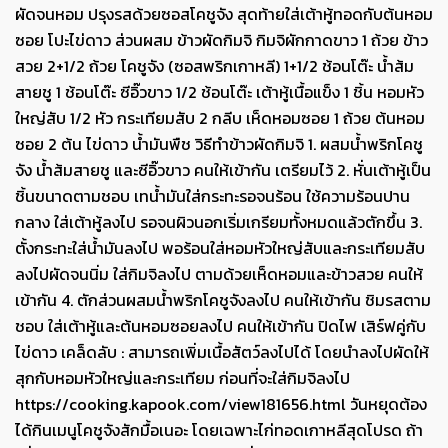
ผัดจนหอม ปรุงรสด้วยซอสโคชูจัง สุดท้ายใส่เต้าหู้ทอดกับต้นหอม
ซอย โปะไข่ดาว ส่วนผสม ข้าวผัดกิมจิ กิมจิผักกาดขาว 1 ถ้วย ข้าว
สวย 2+1/2 ถ้วย โคชูจัง (ซอสพริกเกาหลี) 1+1/2 ช้อนโต๊ะ น้ำส้ม
สายชู 1 ช้อนโต๊ะ ซีอิ๊วขาว 1/2 ช้อนโต๊ะ เต้าหู้เนื้อแข็ง 1 ชิ้น หอมหัว
ใหญ่สับ 1/2 หัว กระเทียมสับ 2 กลีบ เห็ดหอมซอย 1 ถ้วย ต้นหอม
ซอย 2 ต้น ไข่ดาว น้ำมันพืช วิธีทำข้าวผัดกิมจิ 1. ผสมน้ำพริกโคชู
จัง น้ำส้มสายชู และซีอิ๊วขาว คนให้เข้ากัน เตรียมไว้ 2. หั่นเต้าหู้เป็น
ชิ้นขนาดตามชอบ เทน้ำมันใส่กระทะรอจนร้อน ใช้ความร้อนปาน
กลาง ใส่เต้าหู้ลงไป รอจนผิวนอกเริ่มเกรียมทั้งหมดแล้วตักขึ้น 3.
ตั้งกระทะใส่น้ำมันลงไป พอร้อนใส่หอมหัวใหญ่สับและกระเทียมสับ
ลงไปผัดจนนิ่ม ใส่กิมจิลงไป ตามด้วยเห็ดหอมและข้าวสวย คนให้
เข้ากัน 4. ตักส่วนผสมน้ำพริกโคชูจังลงไป คนให้เข้ากัน ชิมรสตาม
ชอบ ใส่เต้าหู้และต้นหอมซอยลงไป คนให้เข้ากัน ปิดไฟ เสิร์ฟคู่กับ
ไข่ดาว เคล็ดลับ : สามารถเพิ่มเนื้อสัตว์ลงไปได้ โดยนำลงไปผัดให้
สุกกับหอมหัวใหญ่และกระเทียม ก่อนที่จะใส่กิมจิลงไป
https://cooking.kapook.com/view181656.html วันหยุดต้อง
ได้กินเมนูโคชูจังสักมื้อเนอะ โดยเฉพาะไก่ทอดเกาหลีสุดโปรด ถ้า