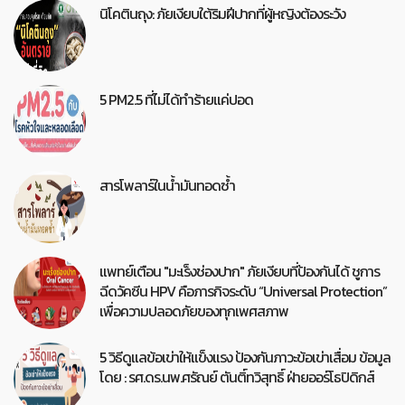
นิโคตินถุง: ภัยเงียบใต้ริมฝีปากที่ผู้หญิงต้องระวัง
5 PM2.5 ที่ไม่ได้ทำร้ายแค่ปอด
สารโพลาร์ในน้ำมันทอดซ้ำ
แพทย์เตือน "มะเร็งช่องปาก" ภัยเงียบที่ป้องกันได้ ชูการ
ฉีดวัคซีน HPV คือภารกิจระดับ “Universal Protection”
เพื่อความปลอดภัยของทุกเพศสภาพ
5 วิธีดูแลข้อเข่าให้แข็งแรง ป้องกันภาวะข้อเข่าเสื่อม ข้อมูล
โดย : รศ.ดร.นพ.ศรัณย์ ตันติ์ทวิสุทธิ์ ฝ่ายออร์โธปิดิกส์