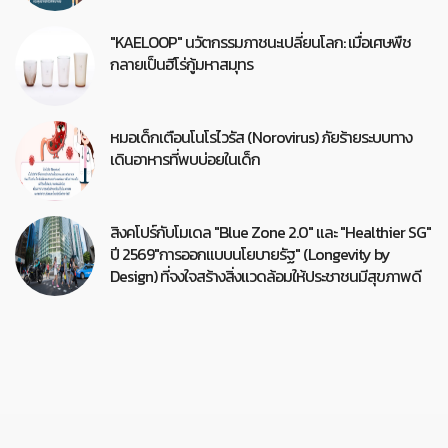
"KAELOOP" นวัตกรรมภาชนะเปลี่ยนโลก: เมื่อเศษพืช
กลายเป็นฮีโร่กู้มหาสมุทร
หมอเด็กเตือนโนโรไวรัส (Norovirus) ภัยร้ายระบบทาง
เดินอาหารที่พบบ่อยในเด็ก
สิงคโปร์กับโมเดล "Blue Zone 2.0" และ "Healthier SG"
ปี 2569"การออกแบบนโยบายรัฐ" (Longevity by
Design) ที่จงใจสร้างสิ่งแวดล้อมให้ประชาชนมีสุขภาพดี