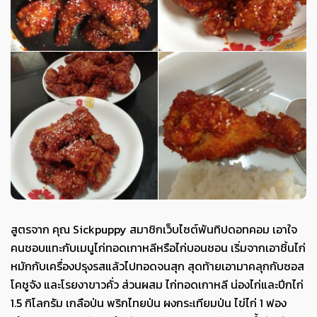
สูตรจาก คุณ Sickpuppy สมาชิกเว็บไซต์พันทิปดอทคอม เอาใจ
คนชอบแทะกับเมนูไก่ทอดเกาหลีหรือไก่บอนชอน เริ่มจากเอาชิ้นไก่
หมักกับเครื่องปรุงรสแล้วไปทอดจนสุก สุดท้ายเอามาคลุกกับซอส
โคชูจัง และโรยงาขาวคั่ว ส่วนผสม ไก่ทอดเกาหลี น่องไก่และปีกไก่
1.5 กิโลกรัม เกลือป่น พริกไทยป่น ผงกระเทียมป่น ไข่ไก่ 1 ฟอง