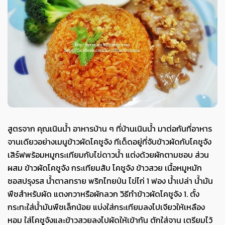
สูตรจาก คุณเนินน้ำ อาหารบ้าน ๆ ที่บ้านเนินน้ำ มาต่อกันที่อาหาร
จานเดียวอย่างเมนูข้าวผัดโคชูจัง ทีเด็ดอยู่ที่จับข้าวผัดกับโคชูจัง
เสิร์ฟพร้อมหมูกระเทียมกับไข่ดาวน้ำ แต่งด้วยผักตามชอบ ส่วน
ผสม ข้าวผัดโคชูจัง กระเทียมสับ โคชูจัง ข้าวสวย เนื้อหมูหมัก
ซอสปรุงรส น้ำตาลทราย พริกไทยป่น ไข่ไก่ 1 ฟอง น้ำเปล่า น้ำมัน
พืชสำหรับผัด แตงกวาหรือผักลวก วิธีทำข้าวผัดโคชูจัง 1. ตั้ง
กระทะใส่น้ำมันพืชเล็กน้อย แบ่งใส่กระเทียมลงไปเจียวให้เหลือง
หอม ใส่โคชูจังและข้าวสวยลงไปผัดให้เข้ากัน ตักใส่จาน เตรียมไว้