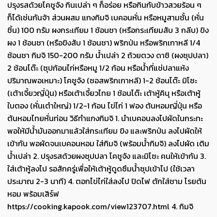
ปรุงรสด้วยโคชูจัง กินเปล่า ๆ ก็อร่อย หรือกินกับข้าวสวยร้อน ๆ
ก็ได้เช่นกันจ้า ส่วนผสม แกงกิมจิ เบคอนหั่น หรือหมูสามชั้น (หั่น
ชิ้น) 100 กรัม ผงกระเทียม 1 ช้อนชา (หรือกระเทียมสับ 3 กลีบ) ขิง
ผง 1 ช้อนชา (หรือขิงสับ 1 ช้อนชา) พริกป่น หรือพริกเกาหลี 1/4
ช้อนชา กิมจิ 150-200 กรัม น้ำเปล่า 2 ถ้วยตวง ดาชิ (ผงซุปปลา)
2 ช้อนโต๊ะ (ซุปก้อนไก่หรือหมู 1/2 ก้อน หรือน้ำที่แช่ปลาแห้ง
ปริมาณพอเหมาะ) โคชูจัง (ซอสพริกเกาหลี) 1-2 ช้อนโต๊ะ มิโซะ
(เต้าเจี้ยวญี่ปุ่น) หรือเต้าเจี้ยวไทย 1 ช้อนโต๊ะ เต้าหู้คินุ หรือเต้าหู้
ใบตอง (หั่นเต๋าใหญ่) 1/2-1 ก้อน ไข่ไก่ 1 ฟอง ต้นหอมญี่ปุ่น หรือ
ต้นหอมไทยหั่นท่อน วิธีทำแกงกิมจิ 1. นำเบคอนลงไปผัดในกระทะ
พอให้มีน้ำมันออกมาแล้วใส่กระเทียม ขิง และพริกป่น ลงไปผัดให้
เข้ากัน พอผัดจนเบคอนหอม ใส่กิมจิ (พร้อมน้ำกิมจิ) ลงไปผัด เติม
น้ำเปล่า 2. ปรุงรสด้วยผงซุปปลา โคชูจัง และมิโซะ คนให้เข้ากัน 3.
ใส่เต้าหู้ลงไป รอสักครู่เพื่อให้เต้าหู้ดูดซึมน้ำซุปเข้าไป (ใช้เวลา
ประมาณ 2-3 นาที) 4. ตอกไข่ไก่ใส่ลงไป ปิดไฟ ตักใส่ชาม โรยต้น
หอม พร้อมเสิร์ฟ
https://cooking.kapook.com/view123707.html 4. กิมจิ