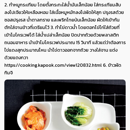
2. ทำหมูกระเทียม โดยตั้งกระทะใส่น้ำมันเล็กน้อย ใส่กระเทียมสับ
ลงไปเจียวให้เหลืองหอม ใส่เนื้อหมูหมักลงไปผัดให้สุก ปรุงรสด้วย
ซอสปรุงรส น้ำตาลทราย และพริกไทยป่นเล็กน้อย ผัดให้เข้ากัน
ตักใส่จานข้าวที่เตรียมไว้ 3. ทำไข่ดาวน้ำ โดยตอกไข่ไก่ใส่ถ้วยที่
เข้าไมโครเวฟได้ ใส่น้ำเปล่าเล็กน้อย ปิดปากถ้วยด้วยพลาสติก
ถนอมอาหาร นำเข้าไมโครเวฟประมาณ 15 วินาที แล้วแต่ว่าต้องการ
ไข่แดงสุกประมาณไหน นำไข่ดาวออกจากถ้วย วางใส่จาน แต่ง
ด้วยแตงกวา
https://cooking.kapook.com/view120832.html 6. ข้าวผัด
กิมจิ