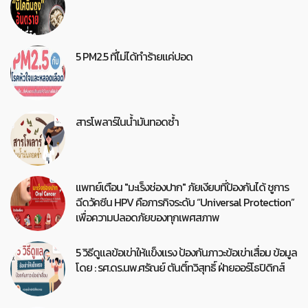
5 PM2.5 ที่ไม่ได้ทำร้ายแค่ปอด
สารโพลาร์ในน้ำมันทอดซ้ำ
แพทย์เตือน "มะเร็งช่องปาก" ภัยเงียบที่ป้องกันได้ ชูการ
ฉีดวัคซีน HPV คือภารกิจระดับ “Universal Protection”
เพื่อความปลอดภัยของทุกเพศสภาพ
5 วิธีดูแลข้อเข่าให้แข็งแรง ป้องกันภาวะข้อเข่าเสื่อม ข้อมูล
โดย : รศ.ดร.นพ.ศรัณย์ ตันติ์ทวิสุทธิ์ ฝ่ายออร์โธปิดิกส์