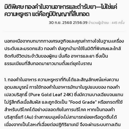
มิติพิเศษ ทองคำในจานอาหารและตำรับยา—ไม่ใช่แค่
ความหรูหรา แต่คือภูมิปัญญาที่สืบทอด
30 ก.ย. 2568 21:56:39
จำนวนผู้เข้าชม : 445 ครั้ง
นอกเหนือจากบทบาททางเศรษฐกิจและคุณค่าทางใจในฐานะเครื่อง
ประดับและมรดกแล้ว ทองคำ ยังถูกนำมาใช้ในมิติที่พิเศษและใกล้
ชิดกับชีวิตประจำวันของผู้คน นั่นคือ อาหารและยา ซึ่งเป็น
ธรรมเนียมที่สืบทอดมายาวนานตั้งแต่ยุคโบราณ
1. ทองคำในอาหาร ความหรูหราที่กินได้และสัญลักษณ์แห่งความ
อุดมสมบูรณ์
การใช้ทองคำในอาหารมักมาในรูปแบบของ ทองคำ
เปลวบริสุทธิ์ (Pure Gold Leaf 24K) ซึ่งมีความบางเฉียบจนแทบ
ไม่รู้สึกถึงเนื้อสัมผัส และถูกจัดเป็น "Food Grade" หรือเกรดที่ใช้
สำหรับบริโภคได้อย่างปลอดภัย
ในการบริโภค หากเป็นทองคำ
บริสุทธิ์แท้ (Au) ร่างกายมนุษย์จะไม่สามารถย่อยหรือดูดซึมได้
เนื่องจากเป็นโลหะที่เฉื่อยต่อปฏิกิริยาเคมี จึงจะผ่านระบบทางเดิน