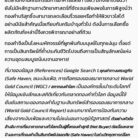
ยังไม่มีหลักฐานทางวิทยาศาสตร์ที่ชัดเจนเพียงพอในการพิสูจน์ว่า
ทองคำบริสุทธิ์จะสามารถลดเลือนริ้วรอยหรือทำให้ผิวขาวใสได้
อย่างมีนัยสำคัญเมื่อเทียบกับครีมบำรุงทั่วไป ดังนั้นการเลือกซื้อ
ผลิตภัณฑ์เหล่านี้จึงควรพิจารณาอย่างถี่ถ้วน
ทองคำจึงเป็นโลหะมหัศจรรย์ที่ผูกพันกับมนุษย์ในทุกแง่มุม ตั้งแต่
การเป็นสินทรัพย์ที่ค้ำประกันชีวิตไปจนถึงการเป็นสัญลักษณ์แห่ง
ความอุดมสมบูรณ์บนจานอาหาร!
ที่มาของข้อมูล (References) Google Search
1. คุณค่าทางเศรษฐกิจ
(Safe Haven, ชนะเงินเฟ้อ, การถือครองของธนาคารกลาง) World
Gold Council (WGC)
เป็นองค์กรชั้นนำระดับโลกที่
/ สภาทองคำโลก
ให้ข้อมูลเชิงลึกและสถิติเกี่ยวกับตลาดทองคำทั่วโลก ข้อมูลนี้ใช้
ยืนยันสถานะของทองคำในฐานะสินทรัพย์สำรองของธนาคารกลาง
(World Gold Council Report) และบทบาทในการป้องกันความ
เสี่ยงจากเงินเฟ้อและความไม่แน่นอนทางภูมิรัฐศาสตร์
ตัวอย่างหัวข้อ
อ้างอิง การที่ธนาคารกลางทั่วโลกเป็นผู้ซื้อทองคำสุทธิ (Net Buyer) ต่อเนื่องหลาย
ปี และการที่ทองคำเป็นสินทรัพย์ปลอดภัย (Safe Haven) ในช่วงวิกฤตการณ์โลก