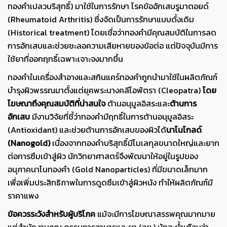
ทองคำเปลวบริสุทธิ์) มาใช้ในการรักษา โรคข้ออักเสบรูมาตอยด์
(Rheumatoid Arthritis) ซึ่งจัดเป็นการรักษาแบบดั้งเดิม
(Historical treatment) โดยเชื่อว่าทองคำมีคุณสมบัติในการลด
การอักเสบและช่วยชะลอความเสียหายของข้อต่อ แต่ปัจจุบันมีการ
ใช้ยาที่ออกฤทธิ์เฉพาะเจาะจงมากขึ้น
ท
องคำในเครื่องสำอางและสกินแคร์ทองคำถูกนำมาใช้ในผลิตภัณฑ์
บำรุงผิวพรรณมาตั้งแต่ยุคพระนางคลีโอพัตรา (Cleopatra)
โดย
โฆษณาถึงคุณสมบัติที่น่าสนใจ
ต้า
นอนุมูลอิสระและ
ต้านการ
อักเสบ
มีงานวิจัยที่ชี้ว่าทองคำมีฤทธิ์ในการต้านอนุมูลอิสระ
(Antioxidant) และช่วยต้านการอักเสบของผิวได้
นาโนโกลด์
(Nanogold)
เนื่องจากทองคำบริสุทธิ์มีโมเลกุลขนาดใหญ่และยาก
ต่อการซึมเข้าสู่ผิว นักวิทยาศาสตร์จึงพัฒนาให้อยู่ในรูปของ
อนุภาคนาโนทองคำ (Gold Nanoparticles) ที่มีขนาดเล็กมาก
เพื่อเพิ่มประสิทธิภาพในการดูดซึมเข้าสู่ผิวหนัง ทำให้ผลิตภัณฑ์มี
ราคาแพง
ข้อควรระวังสำหรับผู้บริโภค
แม้จะมีการโฆษณาสรรพคุณมากมาย
แต่สำนักงานคณะกรรมการอาหารและยา (อย.) มักจะย้ำเตือนว่า