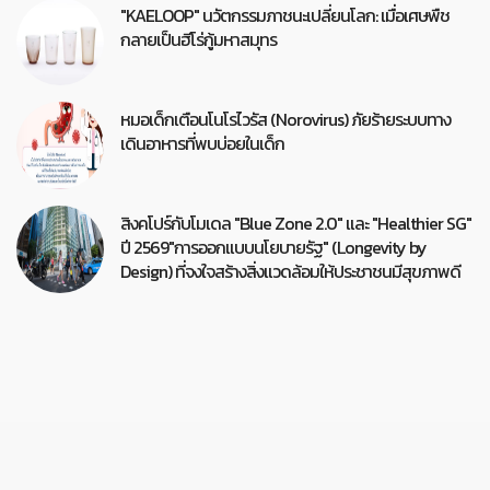
"KAELOOP" นวัตกรรมภาชนะเปลี่ยนโลก: เมื่อเศษพืช
กลายเป็นฮีโร่กู้มหาสมุทร
หมอเด็กเตือนโนโรไวรัส (Norovirus) ภัยร้ายระบบทาง
เดินอาหารที่พบบ่อยในเด็ก
สิงคโปร์กับโมเดล "Blue Zone 2.0" และ "Healthier SG"
ปี 2569"การออกแบบนโยบายรัฐ" (Longevity by
Design) ที่จงใจสร้างสิ่งแวดล้อมให้ประชาชนมีสุขภาพดี