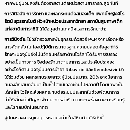
หากพบผู้ป่วยสงสัยต้องรายงานต่อหน่วยงานสาธารณสุขทันที
การวินิจฉัย การรักษา และผลกระทบต่อสมองเด็ก
แพทย์หญิงศิโร
รัตน์ สุวรรณโชติ หัวหน้าหน่วยประสาทวิทยา สถาบันสุขภาพเด็ก
แห่งชาติมหาราชินี
ให้ข้อมูลด้านเทคนิคและการรักษาว่า:
การวินิจฉัย:
ใช้วิธีตรวจสารพันธุกรรมด้วยวิธี PCR จากเลือดหรือ
สารคัดหลั่ง ในห้องปฏิบัติการมาตรฐานความปลอดภัยสูง
การ
รักษา:
ปัจจุบันยังไม่มีวัคซีนหรือยาต้านไวรัสที่ได้รับการรับรอง
อย่างเป็นทางการ จึงต้องรักษาตามอาการและประคับประคอง
อย่างไรก็ตาม ปัจจุบันมีการนำยา Ribavirin และ Remdesivir มา
ใช้ร่วมด้วย
ผลกระทบระยะยาว:
ผู้ป่วยประมาณ 20% อาจมีอาการ
สมองอักเสบกลับมาเป็นซ้ำได้แม้เวลาผ่านไปหลายปี โดยเฉพาะใน
เด็กเล็ก ไวรัสจะส่งผลกระทบต่อระบบประสาทในช่วงพัฒนาการ
ทำให้เสี่ยงต่อปัญหาพัฒนาการล่าช้า ภาวะบกพร่องทางการเรียนรู้
และโรคลมชักในอนาคต
ผู้ปกครองควรดูแลบุตรหลานอย่างใกล้ชิดด้วยวิธีดังนี้