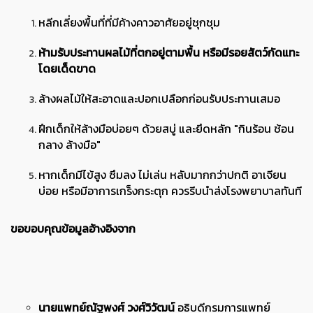
หลีกเลี่ยงพื้นที่ที่มีค้างคาวอาศัยอยู่ชุกชุม
ห้ามรับประทานผลไม้ที่ตกอยู่ตามพื้น หรือมีรอยสัตว์กัดแทะ
โดยเด็ดขาด
ล้างผลไม้ให้สะอาดและปอกเปลือกก่อนรับประทานเสมอ
ฝึกเด็กให้ล้างมือบ่อยๆ ด้วยสบู่ และยึดหลัก "กินร้อน ช้อน
กลาง ล้างมือ"
หากเด็กมีไข้สูง ซึมลง ไม่เล่น หลับมากกว่าปกติ อาเจียน
บ่อย หรือมีอาการเกร็งกระตุก ควรรีบนำส่งโรงพยาบาลทันที
ขอขอบคุณข้อมูลอ้างอิงจาก
นายแพทย์ณัฐพงศ์ วงศ์วิวัฒน์
อธิบดีกรมการแพทย์