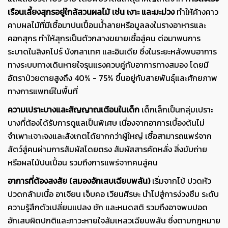
เรือนเลี้ยงสุกรอยู่ใกล้สวนผลไม้ เช่น เงาะ และมะม่วง
ทำให้ค้างคาว
คาบผลไม้ที่มีเชื้อมาปนเปื้อนน้ำลายหรือมูลลงในรางอาหารและ
คอกสุกร ทำให้สุกรเป็นตัวกลางขยายเชื้อสู่คน ต่อมาพบการ
ระบาดในสิงคโปร์ บังกลาเทศ และอินเดีย ซึ่งในระยะหลังพบอาการ
ทางระบบทางเดินหายใจรุนแรงควบคู่กับอาการทางสมอง โดยมี
อัตราป่วยตายสูงถึง 40% - 75% ขึ้นอยู่กับสายพันธุ์และศักยภาพ
ทางการแพทย์ในพื้นที่
ความเปราะบางและสัญญาณเตือนในเด็ก
เด็กเล็กเป็นกลุ่มเปราะ
บางที่ต้องได้รับการดูแลเป็นพิเศษ เนื่องจากอาการเบื้องต้นไม่
จำเพาะเจาะจงและสังเกตได้ยากกว่าผู้ใหญ่ เชื้อสามารถแพร่จาก
สัตว์สู่คนผ่านการสัมผัสโดยตรง สัมผัสสารคัดหลั่ง สิ่งขับถ่าย
หรือผลไม้ปนเปื้อน รวมถึงการแพร่จากคนสู่คน
อาการที่ต้องสงสัย (สมองอักเสบเฉียบพลัน)
เริ่มจากไข้ ปวดหัว
ปวดกล้ามเนื้อ อาเจียน เจ็บคอ เวียนศีรษะ นำไปสู่การง่วงซึม ระดับ
ความรู้สึกตัวเปลี่ยนแปลง ชัก และหมดสติ รวมถึงอาจพบปอด
อักเสบผิดปกติและภาวะหายใจล้มเหลวเฉียบพลัน ซึ่งตามกฎหมาย