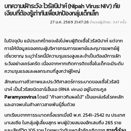
บทความเฝ้าระวัง: ไวรัสนิปาห์ (Nipah Virus: NiV) ภัย
เงียบที่ต้องรู้เท่าทันเพื่อปกป้องกลุ่มเด็กเล็ก
27 ม.ค. 2569 21:47:26
จำนวนผู้เข้าชม : 547 ครั้ง
ในปัจจุบัน แม้ประเทศไทยจะยังไม่พบผู้ติดเชื้อไวรัสนิปาห์ แต่จาก
การให้ข้อมูลของคณะผู้บริหารกรมการแพทย์และกุมารแพทย์ผู้
เชี่ยวชาญ ระบุว่าโรคนี้มีความรุนแรงสูงและจำเป็นต้องมีการเฝ้า
ระวังอย่างเคร่งครัด เนื่องจากหากเกิดการติดเชื้อในเด็กจะมีระดับ
ความรุนแรงและผลกระทบที่สูงกว่าผู้ใหญ่
ลักษณะทางชีวภาพและประวัติศาสตร์การระบาดของเชื้อไวรัสนิ
ปาห์ เป็นไวรัสชนิดอาร์เอ็นเอ (RNA virus) อยู่ในตระกูล
Paramyxovirus
โดยมี "ค้างคาวกินผลไม้" เป็นแหล่งรังโรคหลัก
และอาจพบในค้างคาวสายพันธุ์อื่นด้วย
บทเรียนจากการระบาดครั้งแรกเมื่อปี พ.ศ. 2541-2542 ณ ประเทศ
มาเลเซีย ในกลุ่มผู้เลี้ยงสุกร พบผู้ป่วยสมองอักเสบถึง 265 ราย
และเสียชีวิต 105 ราย โดยพบว่าต้นเหตุสำคัญเกิดจาก
การตั้งโรง