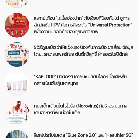
แพทย์เตือน "มะเร็งช่องปาก" ภัยเงียบที่ป้องกันได้ ชูการ
ฉีดวัคซีน HPV คือภารกิจระดับ “Universal Protection”
เพื่อความปลอดภัยของทุกเพศสภาพ
5 วิธีดูแลข้อเข่าให้แข็งแรง ป้องกันภาวะข้อเข่าเสื่อม ข้อมูล
โดย : รศ.ดร.นพ.ศรัณย์ ตันติ์ทวิสุทธิ์ ฝ่ายออร์โธปิดิกส์
"KAELOOP" นวัตกรรมภาชนะเปลี่ยนโลก: เมื่อเศษพืช
กลายเป็นฮีโร่กู้มหาสมุทร
หมอเด็กเตือนโนโรไวรัส (Norovirus) ภัยร้ายระบบทาง
เดินอาหารที่พบบ่อยในเด็ก
สิงคโปร์กับโมเดล "Blue Zone 2.0" และ "Healthier SG"