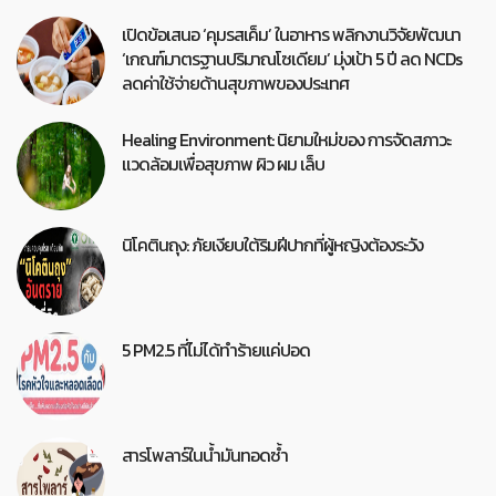
เปิดข้อเสนอ ‘คุมรสเค็ม’ ในอาหาร พลิกงานวิจัยพัฒนา
‘เกณฑ์มาตรฐานปริมาณโซเดียม’ มุ่งเป้า 5 ปี ลด NCDs
ลดค่าใช้จ่ายด้านสุขภาพของประเทศ
Healing Environment: นิยามใหม่ของ การจัดสภาวะ
แวดล้อมเพื่อสุขภาพ ผิว ผม เล็บ
นิโคตินถุง: ภัยเงียบใต้ริมฝีปากที่ผู้หญิงต้องระวัง
5 PM2.5 ที่ไม่ได้ทำร้ายแค่ปอด
สารโพลาร์ในน้ำมันทอดซ้ำ