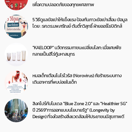
เพื่อความปลอดภัยของทุกเพศสภาพ
5 วิธีดูแลข้อเข่าให้แข็งแรง ป้องกันภาวะข้อเข่าเสื่อม ข้อมูล
โดย : รศ.ดร.นพ.ศรัณย์ ตันติ์ทวิสุทธิ์ ฝ่ายออร์โธปิดิกส์
"KAELOOP" นวัตกรรมภาชนะเปลี่ยนโลก: เมื่อเศษพืช
กลายเป็นฮีโร่กู้มหาสมุทร
หมอเด็กเตือนโนโรไวรัส (Norovirus) ภัยร้ายระบบทาง
เดินอาหารที่พบบ่อยในเด็ก
สิงคโปร์กับโมเดล "Blue Zone 2.0" และ "Healthier SG"
ปี 2569"การออกแบบนโยบายรัฐ" (Longevity by
Design) ที่จงใจสร้างสิ่งแวดล้อมให้ประชาชนมีสุขภาพดี