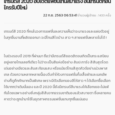
เทรนด์สี 2020 อัปเดตแฟชั่นโทนสีมาแรง อินเทรนด์ก่อน
ใครรับปีใหม่
22 ก.ย. 2563 06:53:41
จำนวนผู้เข้าชม : 1433 ครั้ง
เทรนด์สี 2020 ที่คนในวงการแฟชั่นลงความเห็นว่าจะมาแรงและแฝงตัวอยู่
ในทุกชิ้นงานที่ผลิตออกมา จะมีโทนสีใดบ้าง สาว ๆ สายแฟชั่นพลาดไม่ได้ !
ในช่วงรอบปี 2019 ที่ผ่านมา ถือว่ามีเทรนด์สียอดฮิตจนเกิดเป็นกระแสนิยม
อยู่หลายโทนเลยทีเดียว ไม่ว่าจะเป็นสีแห่งปีอย่าง ส้มปะการัง สีสันสุดโดด
เด่นอย่างเขียวและส้มสะท้อนแสง หรือแม้แต่โทนสีสุดคิวต์อย่างม่วงพาส
เทล ด้วยความหลากหลายนี้เองจึงทำให้วงการแฟชั่นทั้งเสื้อผ้าและเมคอัพ
ต่างก็ดูคึกคักมากเป็นพิเศษ เพราะมีตัวเลือกของสีให้สาว ๆ ได้เลือกซื้อเลือก
ใช้มากกว่าเดิมนั่นเอง และปี 2020 นี้ยังมีเทรนด์สีมาแรงให้เลือกเยอะไม่แพ้
กันโดยเฉพาะอย่างยิ่งกลุ่มสีสันจากธรรมชาติมองแล้วสบายตา ซึ่งหลายคน
คาดว่าจะถูกนำมาใช้ในอุตสาหกรรมแฟชั่นแทบทุกชิ้นแน่นอน