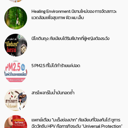
Healing Environment: นิยามใหม่ของ การจัดสภาวะ
แวดล้อมเพื่อสุขภาพ ผิว ผม เล็บ
นิโคตินถุง: ภัยเงียบใต้ริมฝีปากที่ผู้หญิงต้องระวัง
5 PM2.5 ที่ไม่ได้ทำร้ายแค่ปอด
สารโพลาร์ในน้ำมันทอดซ้ำ
แพทย์เตือน "มะเร็งช่องปาก" ภัยเงียบที่ป้องกันได้ ชูการ
ฉีดวัคซีน HPV คือภารกิจระดับ “Universal Protection”