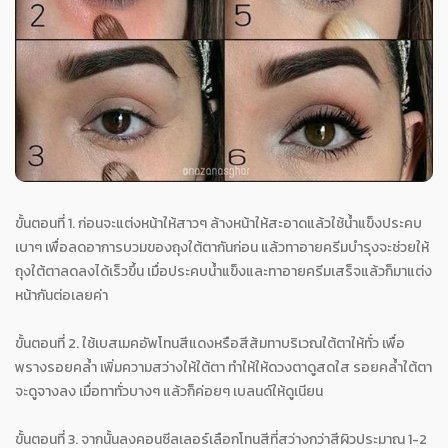
ขั้นตอนที่ 1. ก่อนจะแต่งหน้าให้สาวๆ ล้างหน้าให้สะอาดแล้วใช้น้ำแข็งประคบ
เบาๆ เพื่อลดอาการบวมของถุงใต้ตากันก่อน แล้วทาอายครีมบำรุงจะช่วยให้
ถุงใต้ตาลดลงได้เร็วขึ้น เมื่อประคบน้ำแข็งและทาอายครีมเสร็จแล้วก็มาแต่ง
หน้ากันต่อเลยค่า
ขั้นตอนที่ 2. ใช้เบสเมคอัพโทนสีแดงหรือสีส้มทาบริเวณใต้ตาให้ทั่ว เพื่อ
พรางรอยคล้ำ เพิ่มความสว่างให้ใต้ตา ทำให้ให้ดวงตาดูสดใส รอยคล้ำใต้ตา
จะดูจางลง เมื่อทาทั่วบางๆ แล้วก็ค่อยๆ เบลนด์ให้ดูเนียน
ขั้นตอนที่ 3. จากนั้นลงคอนซีลเลอร์เลือกโทนสีที่สว่างกว่าสีผิวประมาณ 1-2