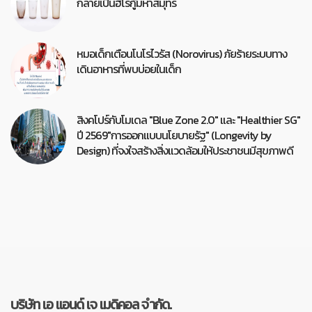
กลายเป็นฮีโร่กู้มหาสมุทร
หมอเด็กเตือนโนโรไวรัส (Norovirus) ภัยร้ายระบบทาง
เดินอาหารที่พบบ่อยในเด็ก
สิงคโปร์กับโมเดล "Blue Zone 2.0" และ "Healthier SG"
ปี 2569"การออกแบบนโยบายรัฐ" (Longevity by
Design) ที่จงใจสร้างสิ่งแวดล้อมให้ประชาชนมีสุขภาพดี
บริษัท เอ แอนด์ เจ เมดิคอล จำกัด.