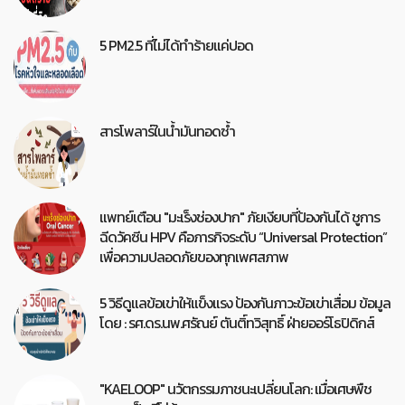
5 PM2.5 ที่ไม่ได้ทำร้ายแค่ปอด
สารโพลาร์ในน้ำมันทอดซ้ำ
แพทย์เตือน "มะเร็งช่องปาก" ภัยเงียบที่ป้องกันได้ ชูการ
ฉีดวัคซีน HPV คือภารกิจระดับ “Universal Protection”
เพื่อความปลอดภัยของทุกเพศสภาพ
5 วิธีดูแลข้อเข่าให้แข็งแรง ป้องกันภาวะข้อเข่าเสื่อม ข้อมูล
โดย : รศ.ดร.นพ.ศรัณย์ ตันติ์ทวิสุทธิ์ ฝ่ายออร์โธปิดิกส์
"KAELOOP" นวัตกรรมภาชนะเปลี่ยนโลก: เมื่อเศษพืช