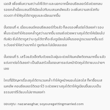
เฉดสี เพื่อเพิ่มความสว่างให้ใต้ตา และนอกจากนี้คอนซีลเลอร์ยังช่วยกลบ
รอยคล้ำเมื่อเบลนด์ให้เนียนไปกับเบสเมคอัพแล้ว จะเพิ่มความสดใสกับ
ดวงตา ทำให้ถุงใต้ตาดูยุบและเนียนมากขึ้น
ขั้นตอนที่ 4. เมื่อเบลนด์คอนซีลเลอร์ทั่วแล้ว ก็ลงรองพื้นต่อได้เลยค่า รอง
พื้นจะช่วยทำให้รอยคล้ำดูสว่างมากขึ้น แถมยังช่วยพรางถุงใต้ตาให้เนียนไป
กับผิว ยิ่งใต้ตาดูสว่าง ถุงใต้ตาก็จะยิ่งดูเนียนไม่เห็นรอยปูดบวมมากขึ้น แต่
ระวังอย่าให้สว่างมากไป ดูแก่และไม่เนียนนะเธอ
ขั้นตอนที่ 5. เสร็จแล้วเซ็ตทับด้วยแป้งฝุ่นจะช่วยให้เมคอัพติดทนมากขึ้น แล้ว
แต่งตาต่อได้เลยค่า เป็นอันเสร้จขั้นตอนการแต่งหน้าปิดถุงใต้ตาแบบง่ายๆ
เลย
ใครที่มีปัญหาเรื่องถุงใต้ตาบวมคล้ำ ทำให้ดูหน้าหมองไม่สดใส ก็หาซื้อเบส
เมคอัพ คอนซีลเลอร์ติดเอาไว้ จะช่วยพรางถุงใต้ตาให้ดูเนียนขึ้นแบบเป็น
ธรรมชาติได้แบบไม่ยากเลยค่า
ขอบคุณ : nazanasghar, soyouregettingmarried.com