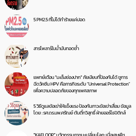
5 PM2.5 ที่ไม่ได้ทำร้ายแค่ปอด
สารโพลาร์ในน้ำมันทอดซ้ำ
แพทย์เตือน "มะเร็งช่องปาก" ภัยเงียบที่ป้องกันได้ ชูการ
ฉีดวัคซีน HPV คือภารกิจระดับ “Universal Protection”
เพื่อความปลอดภัยของทุกเพศสภาพ
5 วิธีดูแลข้อเข่าให้แข็งแรง ป้องกันภาวะข้อเข่าเสื่อม ข้อมูล
โดย : รศ.ดร.นพ.ศรัณย์ ตันติ์ทวิสุทธิ์ ฝ่ายออร์โธปิดิกส์
"KAELOOP" นวัตกรรมภาชนะเปลี่ยนโลก: เมื่อเศษพืช