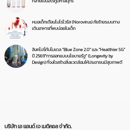
กลายเป็นฮีโร่กู้มหาสมุทร
หมอเด็กเตือนโนโรไวรัส (Norovirus) ภัยร้ายระบบทาง
เดินอาหารที่พบบ่อยในเด็ก
สิงคโปร์กับโมเดล "Blue Zone 2.0" และ "Healthier SG"
ปี 2569"การออกแบบนโยบายรัฐ" (Longevity by
Design) ที่จงใจสร้างสิ่งแวดล้อมให้ประชาชนมีสุขภาพดี
บริษัท เอ แอนด์ เจ เมดิคอล จำกัด.