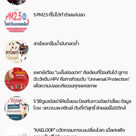
5 PM2.5 ที่ไม่ได้ทำร้ายแค่ปอด
สารโพลาร์ในน้ำมันทอดซ้ำ
แพทย์เตือน "มะเร็งช่องปาก" ภัยเงียบที่ป้องกันได้ ชูการ
ฉีดวัคซีน HPV คือภารกิจระดับ “Universal Protection”
เพื่อความปลอดภัยของทุกเพศสภาพ
5 วิธีดูแลข้อเข่าให้แข็งแรง ป้องกันภาวะข้อเข่าเสื่อม ข้อมูล
โดย : รศ.ดร.นพ.ศรัณย์ ตันติ์ทวิสุทธิ์ ฝ่ายออร์โธปิดิกส์
"KAELOOP" นวัตกรรมภาชนะเปลี่ยนโลก: เมื่อเศษพืช