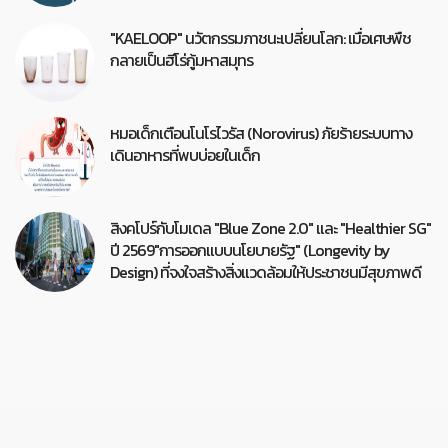
"KAELOOP" นวัตกรรมภาชนะเปลี่ยนโลก: เมื่อเศษพืช
กลายเป็นฮีโร่กู้มหาสมุทร
หมอเด็กเตือนโนโรไวรัส (Norovirus) ภัยร้ายระบบทาง
เดินอาหารที่พบบ่อยในเด็ก
สิงคโปร์กับโมเดล "Blue Zone 2.0" และ "Healthier SG"
ปี 2569"การออกแบบนโยบายรัฐ" (Longevity by
Design) ที่จงใจสร้างสิ่งแวดล้อมให้ประชาชนมีสุขภาพดี