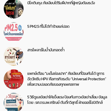
นิโคตินถุง: ภัยเงียบใต้ริมฝีปากที่ผู้หญิงต้องระวัง
5 PM2.5 ที่ไม่ได้ทำร้ายแค่ปอด
สารโพลาร์ในน้ำมันทอดซ้ำ
แพทย์เตือน "มะเร็งช่องปาก" ภัยเงียบที่ป้องกันได้ ชูการ
ฉีดวัคซีน HPV คือภารกิจระดับ “Universal Protection”
เพื่อความปลอดภัยของทุกเพศสภาพ
5 วิธีดูแลข้อเข่าให้แข็งแรง ป้องกันภาวะข้อเข่าเสื่อม ข้อมูล
โดย : รศ.ดร.นพ.ศรัณย์ ตันติ์ทวิสุทธิ์ ฝ่ายออร์โธปิดิกส์