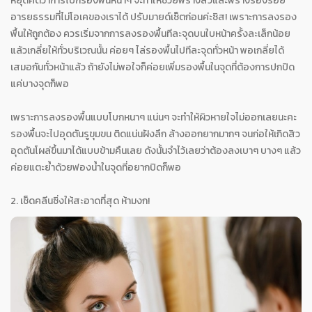
หยุดคิดว่าการโบกรองพื้นหนาๆ จะทำให้ช่วยพรางสิวและพรางร่องรอย
อารยธรรมที่ไม่โอเคของเราได้ ปรับมายด์เซ็ตก่อนค่ะซิส! เพราะการลงรอง
พื้นให้ถูกต้อง ควรเริ่มจากการลงรองพื้นทีละจุดบนใบหน้าครั้งละเล็กน้อย
แล้วเกลี่ยให้ทั่วบริเวณนั้น ค่อยๆ ไล่รองพื้นไปทีละจุดทั่วหน้า พอเกลี่ยได้
เสมอกันทั่วหน้าแล้ว ถ้ายังไม่พอใจก็ค่อยเพิ่มรองพื้นในจุดที่ต้องการปกปิด
แค่บางจุดก็พอ
เพราะการลงรองพื้นแบบโบกหนาๆ แน่นๆ จะทำให้ผิวหายใจไม่ออกเลยนะคะ
รองพื้นจะไปอุดตันรูขุมขน ติดแน่นฝังลึก ล้างออกยากมากๆ จนก่อให้เกิดสิว
อุดตันโผล่ขึ้นมาได้แบบข้ามคืนเลย ดังนั้นจำไว้เลยว่าต้องลงเบาๆ บางๆ แล้ว
ค่อยแตะย้ำด้วยฟองน้ำในจุดที่อยากปิดก็พอ
2. เช็ดคลีนซิ่งให้สะอาดที่สุด ห้ามงก!