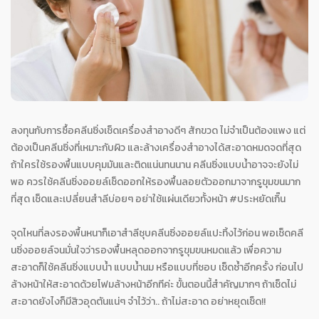
ลงทุนกับการซื้อคลีนซิ่งเช็ดเครื่องสำอางดีๆ สักขวด ไม่จำเป็นต้องแพง แต่
ต้องเป็นคลีนซิ่งที่เหมาะกับผิว และล้างเครื่องสำอางได้สะอาดหมดจดที่สุด
ถ้าใครใช้รองพื้นแบบคุมมันและติดแน่นทนนาน คลีนซิ่งแบบน้ำอาจจะยังไม่
พอ ควรใช้คลีนซิ่งออยล์เช็ดออกให้รองพื้นลอยตัวออกมาจากรูขุมขนมาก
ที่สุด เช็ดและเปลี่ยนสำลีบ่อยๆ อย่าใช้แผ่นเดียวทั้งหน้า #ประหยัดเกิ๊น
จุดไหนที่ลงรองพื้นหนาก็เอาสำลีชุบคลีนซิ่งออยล์แปะทิ้งไว้ก่อน พอเช็ดคลี
นซิ่งออยล์จนมั่นใจว่ารองพื้นหลุดออกจากรูขุมขนหมดแล้ว เพื่อความ
สะอาดก็ใช้คลีนซิ่งแบบน้ำ แบบน้ำนม หรือแบบที่ชอบ เช็ดซ้ำอีกครั้ง ก่อนไป
ล้างหน้าให้สะอาดด้วยโฟมล้างหน้าอีกทีค่ะ ขั้นตอนนี้สำคัญมากๆ ถ้าเช็ดไม่
สะอาดยังไงก็มีสิวอุดตันแน่ๆ จำไว้ว่า.. ถ้าไม่สะอาด อย่าหยุดเช็ด!!