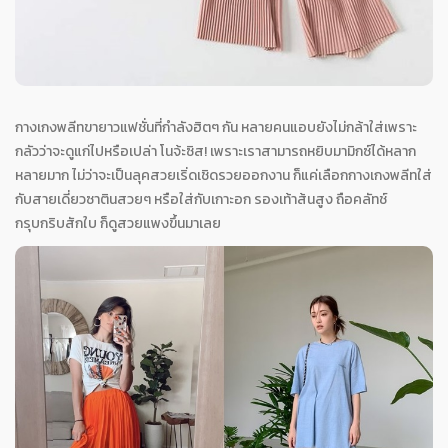
กางเกงพลีทขายาวแฟชั่นที่กำลังฮิตๆ กัน หลายคนแอบยังไม่กล้าใส่เพราะ
กลัวว่าจะดูแก่ไปหรือเปล่า โนจ้ะซิส! เพราะเราสามารถหยิบมามิกซ์ได้หลาก
หลายมาก ไม่ว่าจะเป็นลุคสวยเริ่ดเชิดรวยออกงาน ก็แค่เลือกกางเกงพลีทใส่
กับสายเดี่ยวซาตินสวยๆ หรือใส่กับเกาะอก รองเท้าส้นสูง ถือคลัทช์
กรุบกริบสักใบ ก็ดูสวยแพงขึ้นมาเลย