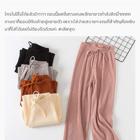
ใครไม่มีไม่ได้แล้วน้าาาาา ตอนนี้แฟชั่นกางเกงพลีทขายาวกำลังฮิตม๊ากกกก
ทางเราก็แอบมีกับเค้าอยู่หลายตัว เพราะใส่ง่ายสบายๆ แถมที่สำคัญคือหยิบ
มาก็ใส่ได้เลยไม่ต้องรีดด้วยค่ะ #เลิฟสุด