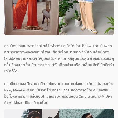
ส่วนใครชอบแนวสตรีทสไตล์ ใส่ง่ายๆ และใส่ได้บ่อย ก็ยิ่งฟินเลยค่ะ เพราะ
สามารถเอากางเกงพลีทมาใส่กับเสื้อยืดได้สบายมาก ทั้งใส่กับเสื้อยืดตัว
ใหญ่ปล่อยชายหลวมๆ ให้ดูบอยนิดๆ ลุคเกาหลีสุดอะไรสุด กำลังมาแรงนะลุ
คนี้ หรือจะเอาเสื้อเข้าในกางเกง ใส่กับเสื้อกล้าม หรือหาเสื้อพลีทที่เข้าเซ็ตกัน
มาใส่ก็ได้
ตอนนี้กางเกงพลีทขายาวมีขายกันหลายแบบมาก ทั้งแบรนด์เนมไปเลยอย่าง
Issey Miyake หรือจะเป็นเวอร์ชั่นราคาเบากรุบจากตลาดนัดและแอพช้อป
ปิ้งทั้งหลายก็มีค่ะ มีทั้งแบบโทนสีเรียบๆ หรือไล่เฉด Ombre เลยก็มี #ไปหา
ทำ #ไม่งั้นจะไม่ปังเหมือนเพื่อน