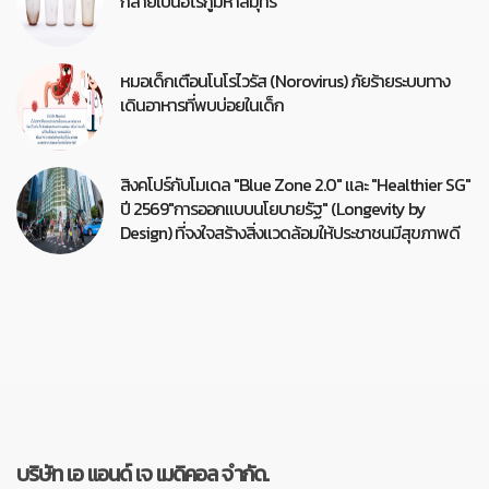
กลายเป็นฮีโร่กู้มหาสมุทร
หมอเด็กเตือนโนโรไวรัส (Norovirus) ภัยร้ายระบบทาง
เดินอาหารที่พบบ่อยในเด็ก
สิงคโปร์กับโมเดล "Blue Zone 2.0" และ "Healthier SG"
ปี 2569"การออกแบบนโยบายรัฐ" (Longevity by
Design) ที่จงใจสร้างสิ่งแวดล้อมให้ประชาชนมีสุขภาพดี
บริษัท เอ แอนด์ เจ เมดิคอล จำกัด.