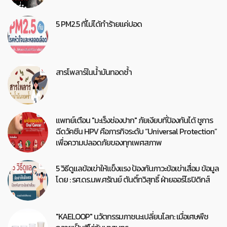
5 PM2.5 ที่ไม่ได้ทำร้ายแค่ปอด
สารโพลาร์ในน้ำมันทอดซ้ำ
แพทย์เตือน "มะเร็งช่องปาก" ภัยเงียบที่ป้องกันได้ ชูการ
ฉีดวัคซีน HPV คือภารกิจระดับ “Universal Protection”
เพื่อความปลอดภัยของทุกเพศสภาพ
5 วิธีดูแลข้อเข่าให้แข็งแรง ป้องกันภาวะข้อเข่าเสื่อม ข้อมูล
โดย : รศ.ดร.นพ.ศรัณย์ ตันติ์ทวิสุทธิ์ ฝ่ายออร์โธปิดิกส์
"KAELOOP" นวัตกรรมภาชนะเปลี่ยนโลก: เมื่อเศษพืช